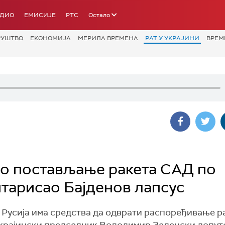
АДИО
ЕМИСИЈЕ
РТС
Остало
РУШТВО
ЕКОНОМИЈА
МЕРИЛА ВРЕМЕНА
РАТ У УКРАЈИНИ
ВРЕМ
о постављање ракета САД по
тарисао Бајденов лапсус
а Русија има средства да одврати распоређивање р