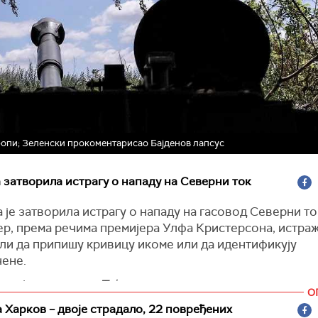
опи; Зеленски прокоментарисао Бајденов лапсус
затворила истрагу о нападу на Северни ток
је затворила истрагу о нападу на гасовод Северни то
јер, према речима премијера Улфа Кристерсона, истр
гли да припишу кривицу икоме или да идентификују
ене.
он је за магазин
Тајм
рекао да не може да говори о д
О
 али је додао да је истрага затворена.
 Харков – двоје страдало, 22 повређених