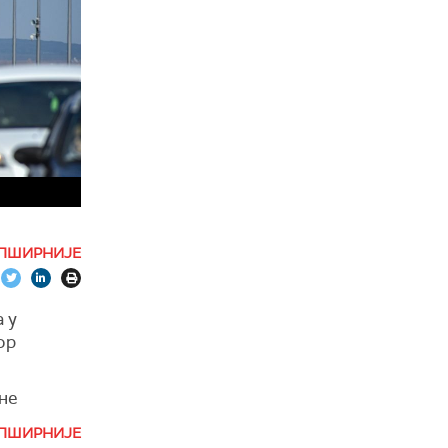
ПШИРНИЈЕ
 у
ор
тне
ПШИРНИЈЕ