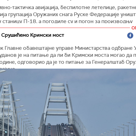
акс Украјина)
вно-тактичка авијација, беспилотне летелице, ракетне
ија групација Оружаних снага Руске Федерације уништ
 станицу П-18, а погодиле су и погон за производњу
ва, накупине људства и војне опреме Оружаних снага
О
гиона“, наводи се у поруци објављеној на
: Срушићемо Кримски мост
Телеграму.
ја)
к Главне обавештајне управе Министарства одбране 
данов је на питање да ли би Кримски моста могао да 
одине, одговорио да је то питање за Генералштаб Ор
рајине.
 Буданов је нагласио у интервјуу за
New Voice
да Кри
ти уништен и да његово одељење ради "планирани пос
њу.
 радимо, осим рутинског уништавања логистике и жел
ализација Крима. Ми смо обезбедили да Русија повуче
са Крима што је даље могуће у Очамчиру (нову руску 
ји Абхазије), навео је Буданов.