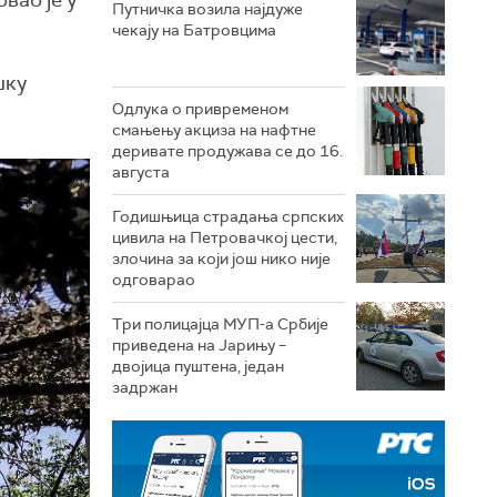
вао је у
Путничка возила најдуже
чекају на Батровцима
шку
Одлука о привременом
смањењу акциза на нафтне
деривате продужава се до 16.
августа
Годишњица страдања српских
цивила на Петровачкој цести,
злочина за који још нико није
одговарао
Три полицајца МУП-а Србије
приведена на Јарињу –
двојица пуштена, један
задржан