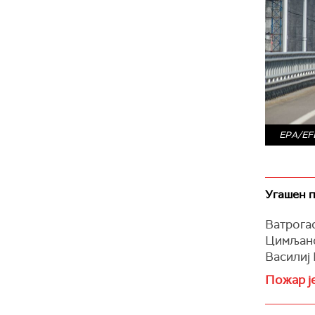
EPA/EFE
Угашен п
Ватрогас
Цимљанс
Василиј 
Пожар ј
летелиц