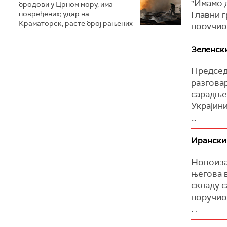
(Танјуг)
"Имамо 
бродови у Црном мору, има
повређених; удар на
Главни г
Краматорск, расте број рањених
поручио
(Reuters
Зеленски
Председн
разгова
сарадње
Украјини
Зеленски
спровођ
Ирански
(Ukrinfo
Новоиза
његова 
складу с
поручио
Пезешкиј
нагласио