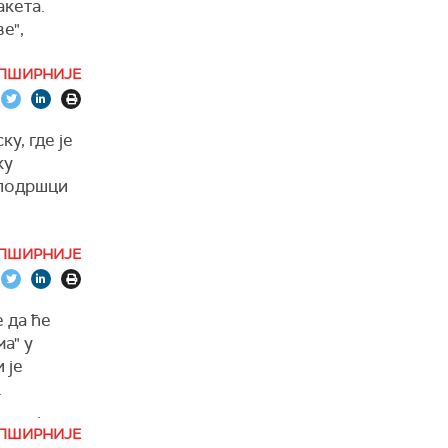
кета.
е",
ПШИРНИЈЕ
у, где је
ку
 подршци
ПШИРНИЈЕ
 да ће
а" у
 је
.
 које су,
ПШИРНИЈЕ