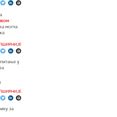
егова
а
ешком
ју за
ка могла
жа
ПШИРНИЈЕ
цима.
 питање у
ва
и
ПШИРНИЈЕ
 година,
ве
ику за