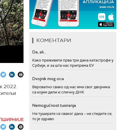
КОМЕНТАРИ
Da, ali...
Како преживети прва три дана катастрофе у
Србији, и за шта нас припрема ЕУ
Dvojnik mog oca
к 2022.
Вероватно свако од нас има свог двојника
са којим дели и сличну ДНК
ажитељи
Nemogućnost tusiranja
Не туширате се сваког дана – не стидите се,
етаљима
то је здраво
ПШИРНИЈЕ