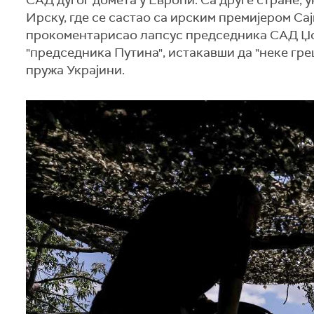
САД дугог домета у Европи. Са друге стране,
Ирску, где се састао са ирским премијером Са
прокоментарисао лапсус председника САД Џоз
"председника Путина", истакавши да "неке гре
пружа Украјини.