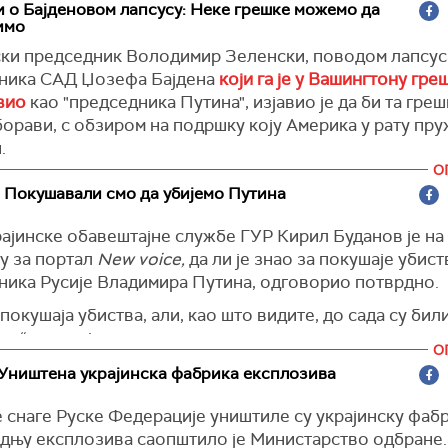
 o Бајденовом лапсусу: Неке грешке можемо да
имо
 да је Москва "цењени стратешки савезник" и да ће њ
роширити билатералну сарадњу.
ски председник Володимир Зеленски, поводом лапсус
ника САД Џозефа Бајдена
који га је у Вашингтону гр
је, такође, спремност да "подржи иницијативе које има
вио
као "председника Путина", изјавио је да би та греш
тизање мира између Русије и Украјине.
борави, с обзиром на подршку коју Америка у рату пру
.
О
решка. Мислим да су СAД дале велику подршку Украјин
 Покушавали смо да убијемо Путина
ешке можемо заборавити", рекао је Зеленски.
ајинске обавештајне службе ГУР Кирил Буданов је на
)
у за портал
New voice,
да ли је знао за покушаје убист
ника Русије Владимира Путина, одговорио потврдно.
 покушаја убиства, али, као што видите, до сада су бил
и“, рекао је он.
О
је приметио да је Путин на власти у Русији више од 20
Уништена украјинска фабрика експлозива
сада "имају страх да га не изгубе, јер је он гарант њихо
 снаге Руске Федерације уништиле су украјинску фабр
 стабилности“.
дњу експлозива саопштило је Министарство одбране.