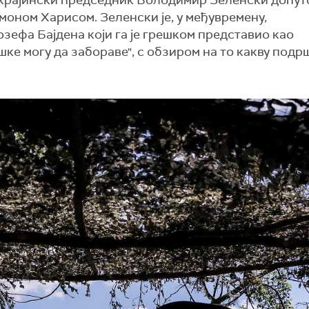
 украјински председник Володимир Зеленски допуто
јмоном Харисом. Зеленски је, у међувремену,
ефа Бајдена који га је грешком представио као
шке могу да забораве", с обзиром на то какву подр