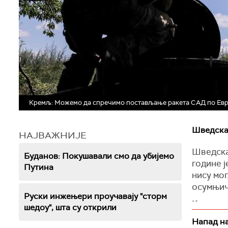
Кремљ: Можемо да спречимо постављање ракета САД по Евр
Шведска 
НАЈВАЖНИЈЕ
Шведска 
Буданов: Покушавали смо да убијемо
године 
Путина
нису мо
осумњич
Руски инжењери проучавају "сторм
Кристерс
шедоу", шта су открили
истраге,
Напад на