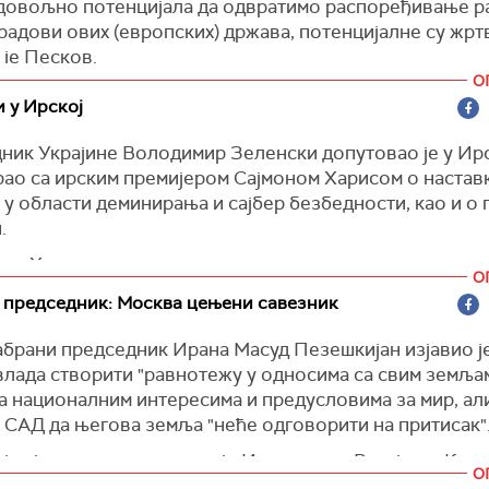
довољно потенцијала да одвратимо распоређивање ра
радови ових (европских) држава, потенцијалне су жртв
 је Песков.
О
)
 у Ирској
ик Украјине Володимир Зеленски допутовао је у Ирск
рао са ирским премијером Сајмоном Харисом о настав
 у области деминирања и сајбер безбедности, као и о
.
 и Харис су разговарали и о наредним корацима за
О
ење одлука мировног самита у Швајцарској.
 председник: Москва цењени савезник
rm)
брани председник Ирана Масуд Пезешкијан изјавио је
влада створити "равнотежу у односима са свим земљам
а националним интересима и предусловима за мир, али
 САД да његова земља "неће одговорити на притисак"
ан је истакао односе које Иран има са Русијом и Кином
О
 је, доследно стајале уз Иран у тешким временима.