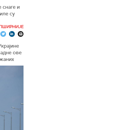
 снаге и
иле су
 Украјине
ПШИРНИЈЕ
Украјине
падне ове
ужаних
мски мост
ао" по
езнице, је
 своје
луку на