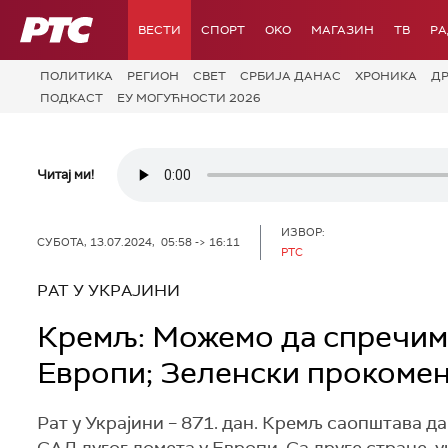
РТС
ВЕСТИ
СПОРТ
OKO
МАГАЗИН
ТВ
Р
ПОЛИТИКА
РЕГИОН
СВЕТ
СРБИЈА ДАНАС
ХРОНИКА
Д
ПОДКАСТ
ЕУ МОГУЋНОСТИ 2026
Читај ми!
ИЗВОР:
СУБОТА, 13.07.2024, 05:58 -> 16:11
РТС
РАТ У УКРАЈИНИ
Кремљ: Можемо да спречим
Европи; Зеленски прокомен
Рат у Украјини – 871. дан. Кремљ саопштава д