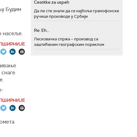
Cestitke za uspeh
љу Будим
ан начин,
Да ли сте знали да се најбоље грамофонске
мали
ручице производе у Србији
Re: Eh...
о насеље.
Лесковачка спржа – производ са
то у
ПШИРНИЈЕ
заштићеним географским пореклом
и
или смо
ривање
ежене
 снаге
 за такве
е.
о-
ичког
ти наше
ПШИРНИЈЕ
кономској
о је
 у
тро
ао да се
домета