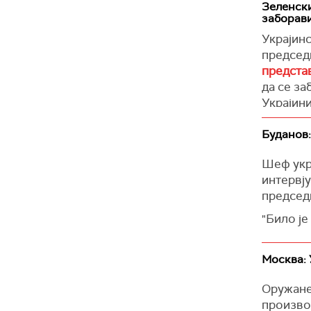
Зеленски
заборав
Навео је
влада п
Украјин
председ
Изразио 
предста
циљ"пос
да се за
(Танјуг)
Украјини
"То је г
Буданов:
Неке гр
Шеф укр
(Reuters
интервју
председ
"Било је
неуспешн
Буданов 
Москва: 
па Руси 
Оружане
животне
произво