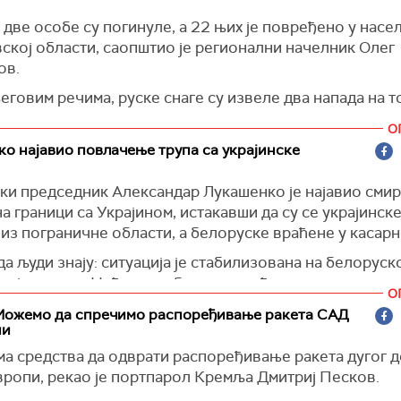
мо званичну истрагу јер се све догодило у шведској
две особе су погинуле, а 22 њих је повређено у насе
ој зони. Истрага је урађена на прилично традиционал
ској области, саопштио је регионални начелник Олег
ено је да нису могли никога да окриве за ово. Нису и
ов.
доказа. Тако да је за нас случај затворен", поручио је
сон.
говим речима, руске снаге су извеле два напада на т
он тврди и да је Шведска била на мети Русије, нарочи
rm)
О
сајбер напада.
о најавио повлачење трупа са украјинске
 бележи много покушаја, посебно сајбер напада, као 
е ширења дезинформација и лажних наратива. Примет
ки председник Александар Лукашенко је најавио сми
ведска помињана у тим плановима, али још нису забел
на граници са Украјином, истакавши да су се украјинске
не активности. Свесни смо да Шведска може бити мета
из пограничне области, а белоруске враћене у касарн
", истакао је Кристерсон.
а људи знају: ситуација је стабилизована на белоруск
 Северни ток 1 и 2, који транспортују гас испод Балт
ској граници. Нећемо се борити и нећемо концентриса
О
тећени су са више експлозија у шведској и данској е
снаге овде, осим снага за специјалне операције", река
Можемо да спречимо распоређивање ракета САД
ептембру 2022. године. Данска полиција затворила је
ки лидер.
пи
у истрагу о саботажи Северног тока, што је Кремљ ош
 је да тренутно нема компликација са Украјином и дод
ма средства да одврати распоређивање ракета дугог 
ао.
их неће бити ни у будућности, преноси агенција
Белта
.
вропи, рекао је портпарол Кремља Дмитриј Песков.