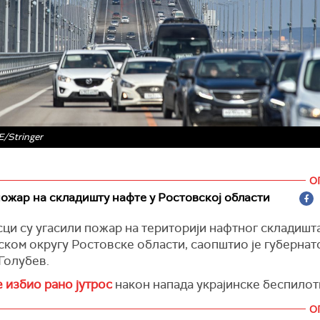
/Stringer
О
ожар на складишту нафте у Ростовској области
ци су угасили пожар на територији нафтног складишта
ком округу Ростовске области, саопштио је губернат
Голубев.
е избио рано јутрос
након напада украјинске беспило
е.
О