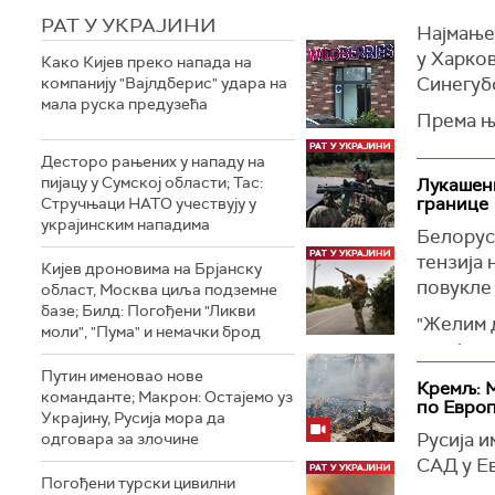
"Имали с
РАТ У УКРАЈИНИ
Најмање 
економск
у Харков
и закључ
Како Кијев преко напада на
Синегуб
компанију "Вајлдберис" удара на
довољно 
мала руска предузећа
Кристер
Према ње
Кристерс
(Ukrinfo
Десторо рањених у нападу на
области 
пијацу у Сумској области; Тас:
Лукашенк
границе
Стручњаци НАТО учествују у
"Шведска
украјинским нападима
покушај
Белорус
да је Ш
тензија 
Кијев дроновима на Брјанску
конкрет
повукле 
област, Москва циља подземне
саботаже
базе; Билд: Погођени "Ликви
"Желим д
моли", "Пума" и немачки брод
Гасоводи
украјин
мора, ош
оружане 
Путин именовао нове
Кремљ: 
зони у с
команданте; Макрон: Остајемо уз
белорус
по Евро
Украјину, Русија мора да
фебруар
Нагласио
Русија и
одговара за злочине
критков
нада да 
САД у Е
Погођени турски цивилни
(Танјуг)