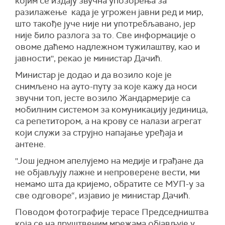
којим се издају звучна упозорења за
разилажење када је угрожен јавни ред и мир,
што такође јуче није ни употребљавано, јер
није било разлога за то. Све информације о
овоме даћемо надлежном тужилаштву, као и
јавности'', рекао је министар Дачић.
Министар је додао и да возило које је
снимљено на ауто-путу за које кажу да носи
звучни топ, јесте возило Жандармерије са
мобилним системом за комуникацију јединица,
са репетитором, а на крову се налази агрегат
који служи за струјно напајање уређаја и
антене.
''Још једном апелујемо на медије и грађане да
не објављују лажне и непроверене вести, ми
немамо шта да кријемо, обратите се МУП-у за
све одговоре“, изјавио је министар Дачић.
Поводом фотографије терасе Председништва
која се на друштвеним мрежама објављује у