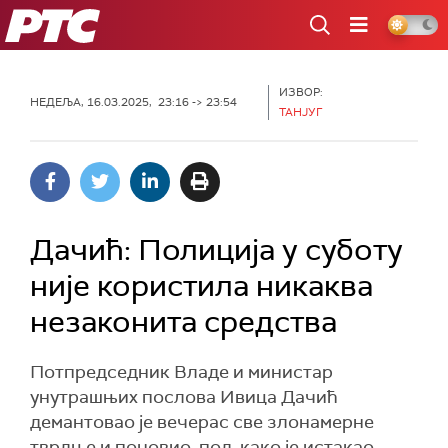
РТС
ИЗВОР:
НЕДЕЉА, 16.03.2025, 23:16 -> 23:54
ТАНЈУГ
Дачић: Полиција у суботу
није користила никаква
незаконита средства
Потпредседник Владе и министар
унутрашњих послова Ивица Дачић
демантовао је вечерас све злонамерне
тврдње и поновио, под, како је истакао,