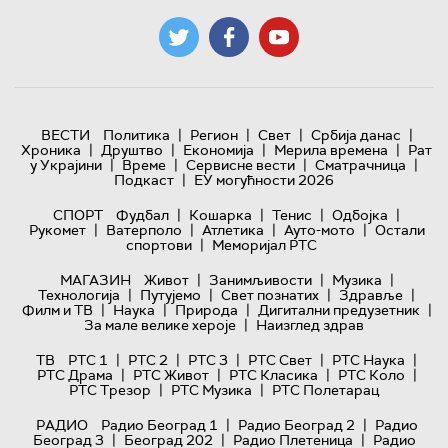
|
|
|
|
ВЕСТИ
Политика
Регион
Свет
Србија данас
|
|
|
|
Хроника
Друштво
Економија
Мерила времена
Рат
|
|
|
|
у Украјини
Време
Сервисне вести
Сматрачница
|
Подкаст
ЕУ могућности 2026
|
|
|
|
СПОРТ
Фудбал
Кошарка
Тенис
Одбојка
|
|
|
|
Рукомет
Ватерполо
Атлетика
Ауто-мото
Остали
|
спортови
Меморијал РТС
|
|
|
МАГАЗИН
Живот
Занимљивости
Музика
|
|
|
|
Технологијa
Путујемо
Свет познатих
Здравље
|
|
|
|
Филм и ТВ
Наука
Природа
Дигитални предузетник
|
За мале велике хероје
Наизглед здрав
|
|
|
|
|
ТВ
РТС 1
РТС 2
РТС 3
РТС Свет
РТС Наука
|
|
|
|
РТС Драма
РТС Живот
РТС Класика
РТС Коло
|
|
РТС Трезор
РТС Музика
РТС Полетарац
|
|
РАДИО
Радио Београд 1
Радио Београд 2
Радио
|
|
|
Београд 3
Београд 202
Радио Плетеница
Радио