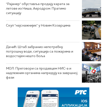
"Рајанер" обуставља продају карата за
летове из Ниша; Аеродром: Пратимо
ситуацију
Скуп "најснажнијих" у Новим Козарцима
Дачић: Штаб забранио непотребну
потрошњу воде, ситуација са пожарима и
водостајем нешто боља
МОЛ: Преговори са продавцем НИС-а и
надлежним органима напредују ка завршној
фази