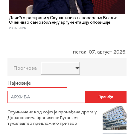
Дачић о расправи у Скупштини о неповерењу Влади:
Очекивао сам озбиљнију аргументацију опозиције
28. 07. 2026.
петак, 07. август 2026.
Прогноза
Најновије
Осумњичени код којих је пронађена дрога у
Добановцима бранили се ћутањем,
тужилаштво предложило притвор