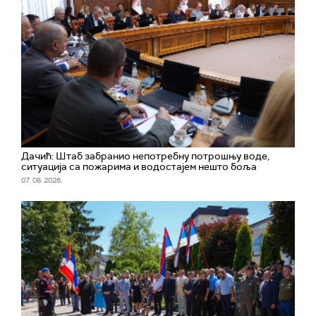
Дачић: Штаб забранио непотребну потрошњу воде,
ситуација са пожарима и водостајем нешто боља
07. 08. 2026.