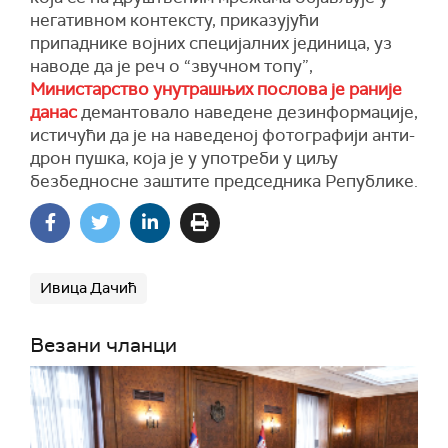
негативном контексту, приказујући
припаднике војних специјалних јединица, уз
наводе да је реч о “звучном топу”,
Министарство унутрашњих послова је раније
данас
демантовало наведене дезинформације,
истичући да је на наведеној фотографији анти-
дрон пушка, која је у употреби у циљу
безбедносне заштите председника Републике.
Ивица Дачић
Везани чланци