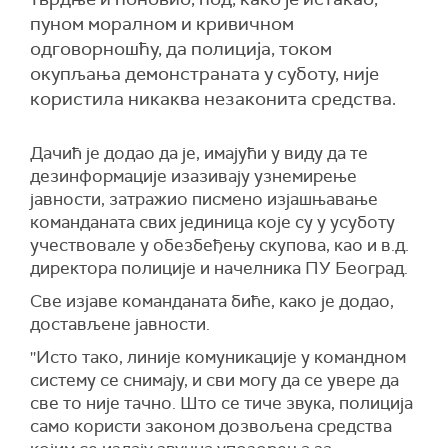
пуном моралном и кривичном
одговорношћу, да полиција, током
окупљања демонстраната у суботу, није
користила никаква незаконита средства.
Дачић је додао да је, имајући у виду да те
дезинформације изазивају узнемирење
јавности, затражио писмено изјашњавање
команданата свих јединица које су у усуботу
учествовале у обезбеђењу скупова, као и в.д.
директора полиције и начелника ПУ Београд.
Све изјаве команданата биће, како је додао,
достављене јавности.
''Исто тако, линије комуникације у командном
систему се снимају, и сви могу да се увере да
све то није тачно. Што се тиче звука, полиција
само користи законом дозвољена средства