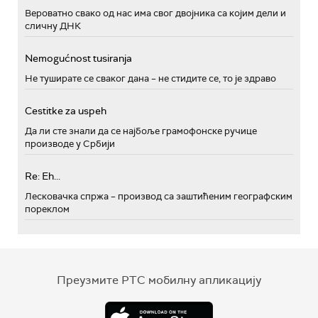
Вероватно свако од нас има свог двојника са којим дели и
сличну ДНК
Nemogućnost tusiranja
Не туширате се сваког дана – не стидите се, то је здраво
Cestitke za uspeh
Да ли сте знали да се најбоље грамофонске ручице
производе у Србији
Re: Eh...
Лесковачка спржа – производ са заштићеним географским
пореклом
Преузмите РТС мобилну апликацију