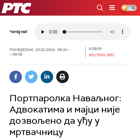
РТС
Читај ми!
ИЗВОР:
ПОНЕДЕЉАК, 19.02.2024, 08:24 -
> 09:09
REUTERS, BBC
Портпаролка Наваљног:
Адвокатима и мајци није
дозвољено да уђу у
мртвачницу