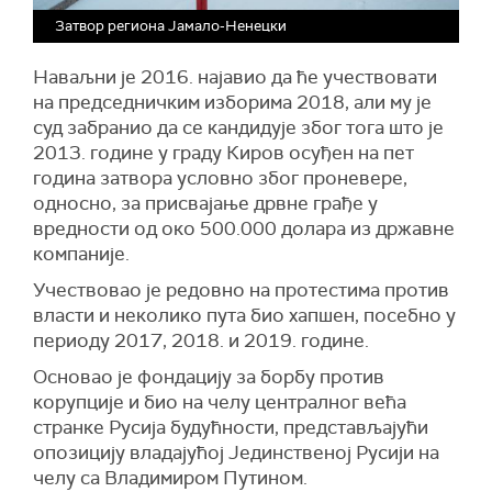
Затвор региона Јамало-Ненецки
Наваљни је 2016. најавио да ће учествовати
на председничким изборима 2018, али му је
суд забранио да се кандидује због тога што је
2013. године у граду Киров осуђен на пет
година затвора условно због проневере,
односно, за присвајање дрвне грађе у
вредности од око 500.000 долара из државне
компаније.
Учествовао је редовно на протестима против
власти и неколико пута био хапшен, посебно у
периоду 2017, 2018. и 2019. године.
Основао је фондацију за борбу против
корупције и био на челу централног већа
странке Русија будућности, представљајући
опозицију владајућој Јединственој Русији на
челу са Владимиром Путином.