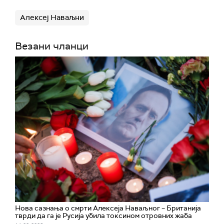
Алексеј Наваљни
Везани чланци
Нова сазнања о смрти Алексеја Наваљног – Британија
тврди да га је Русија убила токсином отровних жаба