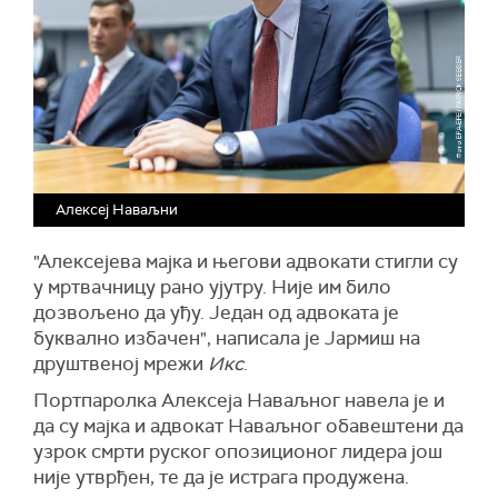
Алексеј Наваљни
"Алексејева мајка и његови адвокати стигли су
у мртвачницу рано ујутру. Није им било
дозвољено да уђу. Један од адвоката је
буквално избачен", написала је Јармиш на
друштвеној мрежи
Икс
.
Портпаролка Алексеја Наваљног навела је и
да су мајка и адвокат Наваљног обавештени да
узрок смрти руског опозиционог лидера још
није утврђен, те да је истрага продужена.