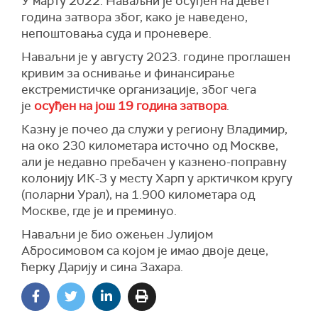
У марту 2022. Наваљни је осуђен на девет
година затвора због, како је наведено,
непоштовања суда и проневере.
Наваљни је у августу 2023. године проглашен
кривим за оснивање и финансирање
екстремистичке организације, због чега
је
осуђен на још 19 година затвора
.
Казну је почео да служи у региону Владимир,
на око 230 километара источно од Москве,
али је недавно пребачен у казнено-поправну
колонију ИК-3 у месту Харп у арктичком кругу
(поларни Урал), на 1.900 километара од
Москве, где је и преминуо.
Наваљни је био ожењен Јулијом
Абросимовом са којом је имао двоје деце,
ћерку Дарију и сина Захара.