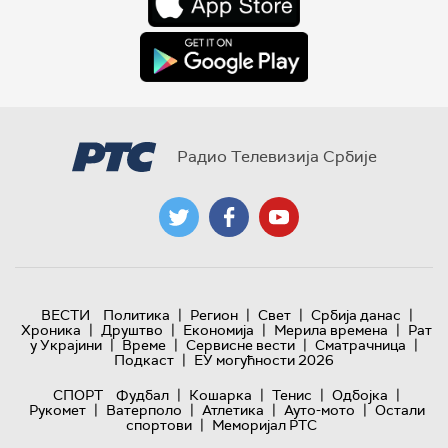
Радио Телевизија Србије
|
|
|
|
ВЕСТИ
Политика
Регион
Свет
Србија данас
|
|
|
|
Хроника
Друштво
Економија
Мерила времена
Рат
|
|
|
|
у Украјини
Време
Сервисне вести
Сматрачница
|
Подкаст
ЕУ могућности 2026
|
|
|
|
СПОРТ
Фудбал
Кошарка
Тенис
Одбојка
|
|
|
|
Рукомет
Ватерполо
Атлетика
Ауто-мото
Остали
|
спортови
Меморијал РТС