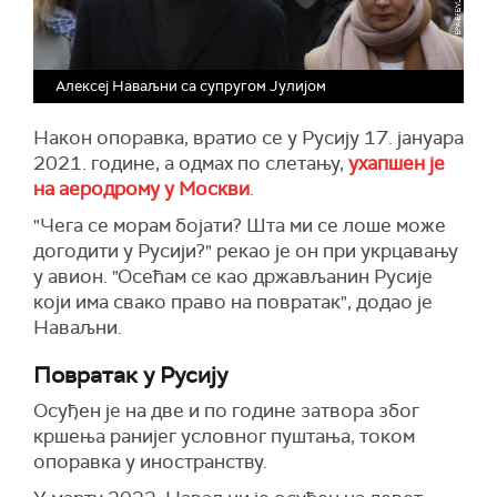
Алексеј Наваљни са супругом Јулијом
Након опоравка, вратио се у Русију 17. јануара
2021. године, а одмах по слетању,
ухапшен је
на аеродрому у Москви
.
"Чега се морам бојати? Шта ми се лоше може
догодити у Русији?" рекао је он при укрцавању
у авион. "Осећам се као држављанин Русије
који има свако право на повратак", додао је
Наваљни.
Повратак у Русију
Осуђен је на две и по године затвора због
кршења ранијег условног пуштања, током
опоравка у иностранству.