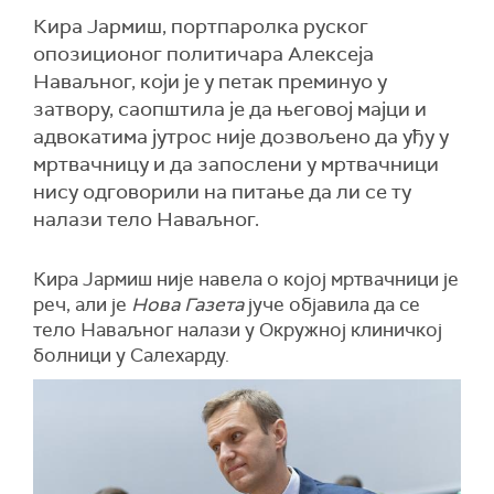
Кира Јармиш, портпаролка руског
опозиционог политичара Алексеја
Наваљног, који је у петак преминуо у
затвору, саопштила је да његовој мајци и
адвокатима јутрос није дозвољено да уђу у
мртвачницу и да запослени у мртвачници
нису одговорили на питање да ли се ту
налази тело Наваљног.
Кира Јармиш није навела о којој мртвачници је
реч, али је
Нова Газета
јуче објавила да се
тело Наваљног налази у Окружној клиничкој
болници у Салехарду.