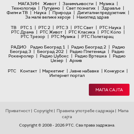
|
|
|
МАГАЗИН
Живот
Занимљивости
Музика
|
|
|
|
Технологијa
Путујемо
Свет познатих
Здравље
|
|
|
|
Филм и ТВ
Наука
Природа
Дигитални предузетник
|
За мале велике хероје
Наизглед здрав
|
|
|
|
|
ТВ
РТС 1
РТС 2
РТС 3
РТС Свет
РТС Наука
|
|
|
|
РТС Драма
РТС Живот
РТС Класика
РТС Коло
|
|
РТС Трезор
РТС Музика
РТС Полетарац
|
|
РАДИО
Радио Београд 1
Радио Београд 2
Радио
|
|
|
Београд 3
Београд 202
Радио Плетеница
Радио
|
|
|
Рокенролер
Радио Џубокс
Радио Вртешка
Радио
|
Џезер
Архив
|
|
|
|
РТС
Контакт
Маркетинг
Јавне набавке
Конкурси
Интернет портал
МАПА САЈТА
Приватност
Copyright
Правила употребе садржаја
Мапа
|
|
|
сајта
Copyright © 2008 - 2026 РТС. Сва права задржана.