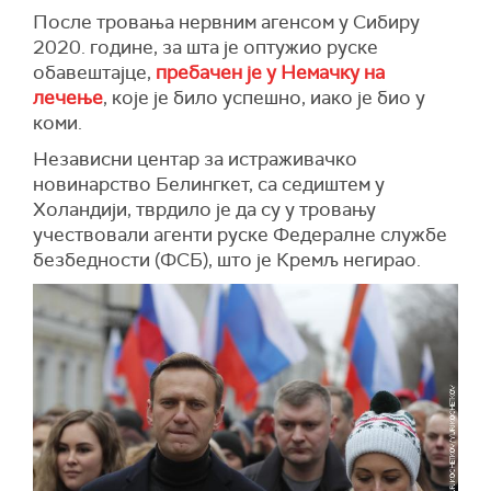
После тровања нервним агенсом у Сибиру
2020. године, за шта је оптужио руске
обавештајце,
пребачен је у Немачку на
лечење
, које је било успешно, иако је био у
коми.
Независни центар за истраживачко
новинарство Белингкет, са седиштем у
Холандији, тврдило је да су у тровању
учествовали агенти руске Федералне службе
безбедности (ФСБ), што је Кремљ негирао.