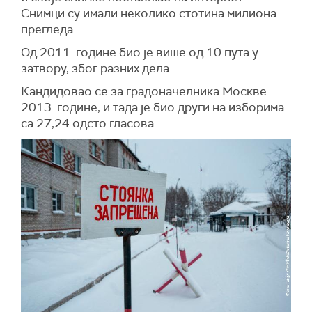
Снимци су имали неколико стотина милиона
прегледа.
Од 2011. године био је више од 10 пута у
затвору, због разних дела.
Кандидовао се за градоначелника Москве
2013. године, и тада је био други на изборима
са 27,24 одсто гласова.