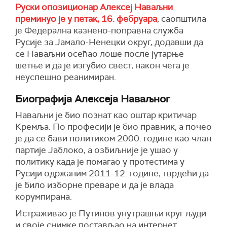
Руски опозиционар Алексеј Наваљни
преминуо је у петак, 16. фебруара
, саопштила
је Федерална казнено-поправна служба
Русије за Јамало-Ненецки округ, додавши да
се Наваљни осећао лоше после јутарње
шетње и да је изгубио свест, након чега је
неуспешно реанимиран.
Биографија Алексеја Наваљног
Наваљни је био познат као оштар критичар
Кремља. По професији је био правник, а почео
је да се бави политиком 2000. године као члан
партије Јаблоко, а озбиљније је ушао у
политику када је помагао у протестима у
Русији одржаним 2011-12. године, тврдећи да
је било изборне преваре и да је влада
корумпирана.
Истраживао је Путинов унутрашњи круг људи
и своје снимке постављао на интернет.