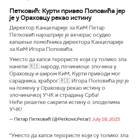
Петковић: Курти привео Поповића јер
је у Ораховцу рекао истину
Директор Канцеларије за КиМ Петар
Петковић најоштрије је вечерас осудио
хапшење помоћника директора Канцеларије
за КиМ Игора Поповића.
Уместо да хапси терористе који су толико зла
нанели 🇷🇸 народу, починиоце злочина у
Ораховцу и широм КиМ, Курти приводи мог
сарадника, храброг 🇷🇸 Игора Поповића јер је
на помену у Ораховцу рекао истину о
злочиначкој УЧК и страдању Срба!
Неће решетке сакрити истину о злоделима
УЧК!
— Петар Петковић (@PetkovicPetar)
July 18, 2025
"Уместо да хапси терористе који су толико зла