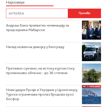
Најновије
Андраш Бака прихватио номинацију за
председника Мађарске
Напад ножем на девојку у Београду
Претежно сунчано, на истоку и југоистоку
променљиво облачно - до 36 степени
Нови удари Русије и Украјине у Црном мору;
Турска ограничава пролаз бродова кроз
Босфор