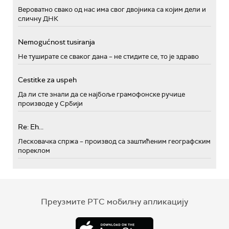
Вероватно свако од нас има свог двојника са којим дели и
сличну ДНК
Nemogućnost tusiranja
Не туширате се сваког дана – не стидите се, то је здраво
Cestitke za uspeh
Да ли сте знали да се најбоље грамофонске ручице
производе у Србији
Re: Eh...
Лесковачка спржа – производ са заштићеним географским
пореклом
Преузмите РТС мобилну апликацију