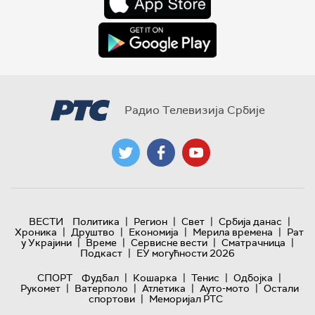
Радио Телевизија Србије
|
|
|
|
ВЕСТИ
Политика
Регион
Свет
Србија данас
|
|
|
|
Хроника
Друштво
Економија
Мерила времена
Рат
|
|
|
|
у Украјини
Време
Сервисне вести
Сматрачница
|
Подкаст
ЕУ могућности 2026
|
|
|
|
СПОРТ
Фудбал
Кошарка
Тенис
Одбојка
|
|
|
|
Рукомет
Ватерполо
Атлетика
Ауто-мото
Остали
|
спортови
Меморијал РТС