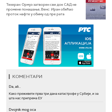
Техеран: Ормуз затворен све док САД не
промене понашање; Венс: Иран обећао
проток нафте у обиму од пре рата
КОМЕНТАРИ
Da, ali...
Како преживети прва три дана катастрофе у Србији, и за
шта нас припрема ЕУ
Dvojnik mog oca