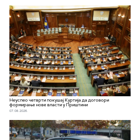
Неуспео четврти покушај Куртија да договори
формирање нове власти у Приштини
07. 08. 2026.