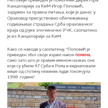
Метохији приведен је помоћник директора
Канцеларије за КиМ Игор Поповић,
задужен за правна питања, који је данас у
Ораховцу присуствовао обележавању
годишњице страдања Срба ораховачког
краја од руке злочиначке УЧК, саопштено
је из Канцеларије за КиМ.
Како се наводи у саопштењу, "Поповић је
приведен због своје изјаве након
помена
,
само зато што је правим именом назвао оне
који су убили 47 Срба и Рома и киднаповали
више од стотину невиних људи током јула
1998. године".