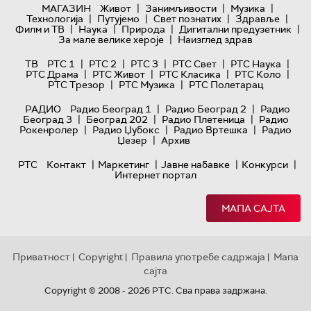
|
|
|
МАГАЗИН
Живот
Занимљивости
Музика
|
|
|
|
Технологијa
Путујемо
Свет познатих
Здравље
|
|
|
|
Филм и ТВ
Наука
Природа
Дигитални предузетник
|
За мале велике хероје
Наизглед здрав
|
|
|
|
|
ТВ
РТС 1
РТС 2
РТС 3
РТС Свет
РТС Наука
|
|
|
|
РТС Драма
РТС Живот
РТС Класика
РТС Коло
|
|
РТС Трезор
РТС Музика
РТС Полетарац
|
|
РАДИО
Радио Београд 1
Радио Београд 2
Радио
|
|
|
Београд 3
Београд 202
Радио Плетеница
Радио
|
|
|
Рокенролер
Радио Џубокс
Радио Вртешка
Радио
|
Џезер
Архив
|
|
|
|
РТС
Контакт
Маркетинг
Јавне набавке
Конкурси
Интернет портал
МАПА САЈТА
Приватност
Copyright
Правила употребе садржаја
Мапа
|
|
|
сајта
Copyright © 2008 - 2026 РТС. Сва права задржана.