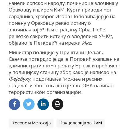
нанели српском народу, починиоце злочина у
Ораховцу и широм КиМ, Курти приводи мог
сарадника, храброг Игора Поповића јер је на
помену у Ораховцу рекао истину о
злочиначкој УЧК и страдању Срба! Неће
решетке сакрити истину о злоделима УЧК!",
објавио је Петковић на мрежи
Икс
.
Министар полиције у Приштини Џељаљ
Свечља потврдио је да је Поповић ухапшен на
административном прелазу Брњак и пребачен
у полицијску станицу због, како је написао на
Фејсбуку
, подстицања "мржње и расних
подела", и због тога што је тзв. ОВК називао
терористичком организацијом.
Косово и Метохија
Канцеларија за КиМ