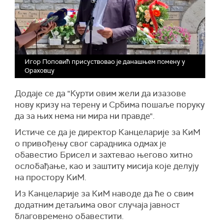
Игор Поповић присуствовао је данашњем помену у
Ораховцу
Додаје се да "Курти овим жели да изазове
нову кризу на терену и Србима пошаље поруку
да за њих нема ни мира ни правде".
Истиче се да је директор Канцеларије за КиМ
о привођењу свог сарадника одмах је
обавестио Брисел и захтевао његово хитно
ослобађање, као и заштиту мисија које делују
на простору КиМ.
Из Канцеларије за КиМ наводе да ће о свим
додатним детаљима овог случаја јавност
благовремено обавестити.