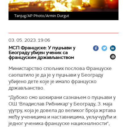
Tanjug/AP Photo/Armin Durgut
03. 05. 2023.
19:06
МСП Француске: У пуцњави у
Београду убијен ученик са
француским држављанством
Министарство спољних послова Француске
саопштило је да је у пуцњави у Београду
убијено дете које је имало француско
држављанство.
"Дубоко смо шокирани сазнањем о пуцњави у
ОШ 'Владислав Рибникар' у Београду, 3. маја
ујутру, која је довела до великог броја жртава
међу ученицима и наставницима, укључујући и
једног ученика француске националности",