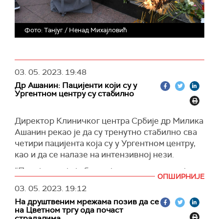
Фото: Танјуг / Ненад Михајловић
03. 05. 2023.
19:48
Др Ашанин: Пацијенти који су у
Ургентном центру су стабилно
Директор Клиничког центра Србије др Милика
Ашанин рекао је да су тренутно стабилно сва
четири пацијента која су у Ургентном центру,
као и да се налазе на интензивној нези.
“Пацијент који је био најдуже у сали имао је
ОПШИРНИЈЕ
комплексне прострелне повреде грудног
03. 05. 2023.
19:12
коша, врата и кичме. Пре сат времена
На друштвеним мрежама позив да се
примљен је на интензивну негу и у овом
на Цветном тргу ода почаст
моменту је стабилно“, рекао је Ашанин
страдалима