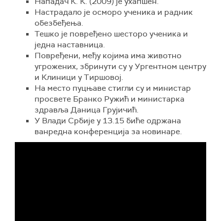
Нападач К. К. (2009) је ухапшен.
Настрадало је осморо ученика и радник
обезбеђења.
Тешко је повређено шесторо ученика и
једна наставница.
Повређени, међу којима има животно
угрожених, збринути су у Ургентном центру
и Клиници у Тиршовој.
На место пуцњаве стигли су и министар
просвете Бранко Ружић и министарка
здравља Даница Грујичић.
У Влади Србије у 13.15 биће одржана
ванредна конференција за новинаре.