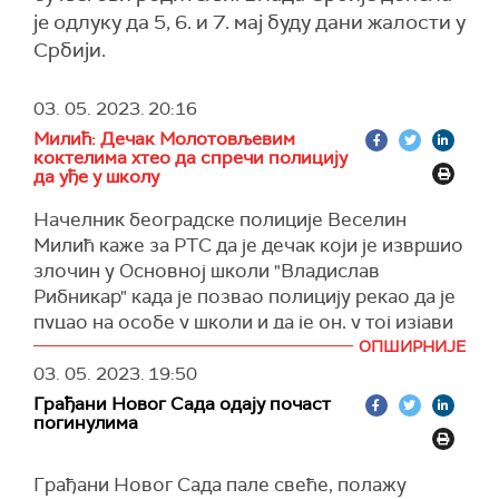
је одлуку да 5, 6. и 7. мај буду дани жалости у
Србији.
03. 05. 2023.
20:16
Милић: Дечак Молотовљевим
коктелима хтео да спречи полицију
да уђе у школу
Начелник београдске полиције Веселин
Милић каже за РТС да је дечак који је извршио
злочин у Основној школи "Владислав
Рибникар" када је позвао полицију рекао да је
пуцао на особе у школи и да је он, у тој изјави
која је забележена и снимљена, психопата који
ОПШИРНИЈЕ
треба да се смири.
03. 05. 2023.
19:50
Грађани Новог Сада одају почаст
"Имао је и четири Молотовљева коктела и два
погинулима
пиштоља. По његовој изјави сам је то учинио и
није имао намеру нити жељу са тим
Грађани Новог Сада пале свеће, полажу
Молотовљевим коктелима да било које дете