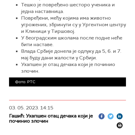
Тешко је повређено шесторо ученика и
Не помажу, истиче, промене закона и
једна наставница.
подзаконских аката, већ је потребна
Повређени, међу којима има животно
суштинска промена.
угрожених, збринути су у Ургентном центру
"Ми старији да не будемо насилни, агресивни и
и Клиници у Тиршовој.
онда да видимо шта је са нашом децом", рекла
У београдским школама после подне неће
је Јанковићева.
бити наставе.
Влада Србије донела је одлуку да 5, 6. и 7.
мај буду дани жалости у Србији.
Ухапшен је отац дечака који је починио
злочин.
Фото: РТС
03. 05. 2023.
14:15
Гашић: Ухапшен отац дечака који је
починио злочин