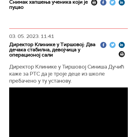
Снимак хапшења ученика који је
пуцао
03. 05. 2023.
11:41
Директор Клинике у Тиршовој: Два
дечака стабилна, девојчица у
операционој сали
Директор Клинике у Тиршовој Синиша Дучић
каже за РТС да је троје деце из школе
пребачено у ту установу.
"Упуцана су два тринаестогодишња дечака и
једна девојчица. Оба дечака су неуро-
васкуларно стабилна. Ради се о прострелним
ранама доњих екстремитета. На праћењу су и
примају терапију", каже доктор Дучић.
Истиче да се код девојчице ради о повреди
главе и да се налази у операционој сали.