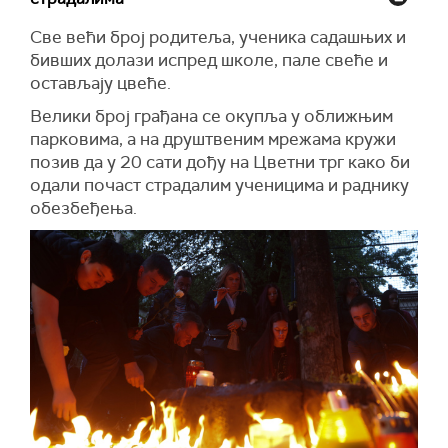
истакавши да ће њему сутра бити урађена
Све већи број родитеља, ученика садашњих и
магнетна резонанца.
бивших долази испред школе, пале свеће и
Два ученика која су задобила повреде
остављају цвеће.
екстремитета су сасвим добро, у будном су
Велики број грађана се окупља у оближњим
стању. Пробудила се и наставница која ће
парковима, а на друштвеним мрежама кружи
ускоро бити екстубирана.
позив да у 20 сати дођу на Цветни трг како би
Пацијенткиња коју је у Тиршовој оперисао тим
одали почаст страдалим ученицима и раднику
КЦС-а је у јако тешком стању.
обезбеђења.