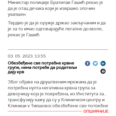
Министар полиције Братилав Гашић рекао је
да је отац дечака који је извршио злочин
ухапшен.
Тврдио је да је оружје држао закључаним и да
је за то имао одговарајуће легалне дозволе,
рекао је Гашић.
03. 05. 2023.
13:55
Обезбеђене све потребне крвне
групе, нема потребе да родитељи
дају крв
Због објаве на друштвеним мрежама да је
потребна нулта негативна крвна група за
девојчицу која је повређена, из Института за
трансфузију кажу да су у Клиничком центру и
Клиници у Тиршовој обезбеђене све потребне
крвне групе и да нема потребе за апелом на
ОПШИРНИЈЕ