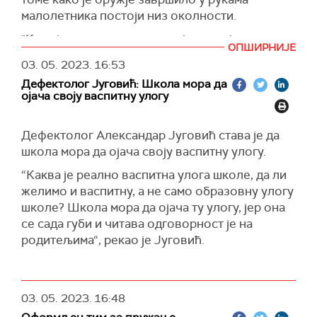
након ове трагедије и ненадокнадивог
малолетника постоји низ околности.
губитка. У моменту када свака изговорена реч
звучи сувишно, рећи ћу још само да ће Град
"Када је реч о држању оружја постоји низ
ОПШИРНИЈЕ
настојати да свим породицама настрадалих,
правила, један од неколицине услова је да
03. 05. 2023.
16:53
као и повређенима, пружи сваку врсту помоћи
имате могућност да безбедно држите оружје.
која им буде потребна, иако потпуно свестан
Дефектолог Југовић: Школа мора да
То је за сада изјава оца дечака који је извршио
ојача своју васпитну улогу
чињенице да недужне дечије животе ниједна
противправно дело", напомиње Стевановић.
помоћ на свету више не може да надокнади",
Истиче да оружје мора бити на месту ком
наведено је у саучешћу градоначелника
Дефектолог Александар Југовић става је да
физички не може да му приступи нико ко нема
Београда Александра Шапића.
школа мора да ојача своју васпитну улогу.
дозволу да га држи.
“Каква је реално васпитна улога школе, да ли
“Није само ни то гарант. Подсетићу на податак
желимо и васпитну, а не само образовну улогу
МУП-а за 2022. годину када је одузето око
школе? Школа мора да ојача ту улогу, јер она
7.000 комада ватреног оружја. То је
се сада губи и читава одговорност је на
претпоставка која је заснована на
родитељима“, рекао је Југовић.
оперативним подацима да има око три
милиона нелегалног ватреног оружја“, истиче
Стевановић.
03. 05. 2023.
16:48
Свако зна, додаје, за велики број оставинских