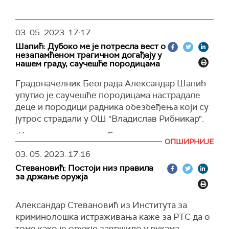
03. 05. 2023.
17:17
Шапић: Дубоко ме је потресла вест о
незапамћеном трагичном догађају у
нашем граду, саучешће породицама
Градоначелник Београда Александар Шапић
упутио је саучешће породицама настрадале
деце и породици радника обезбеђења који су
јутрос страдали у ОШ "Владислав Рибникар".
"Kао градоначелника Београда, али, пре свега,
ОПШИРНИЈЕ
као човека и оца, дубоко ме је потресла вест о
03. 05. 2023.
17:16
јутрошњем трагичном догађају, незапамћеном
Стевановић: Постоји низ правила
у историји нашег града. У име Града Београда
за држање оружја
и у своје лично име, изражавам најдубље
саучешће породицама погинуле деце и
Александар Стевановић из Института за
радника обезбеђења, свесни неописивог бола
криминолошка истраживања каже за РТС да о
и туге коју осећају породице настрадалих
томе како је оружје завршило у рукама