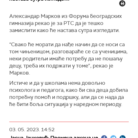
Ашанин.
Пацијент који је од пријема био у лошем стању
Александар Марков из Форума београдских
има комплексне прострелне повреде грудног
гимназија рекао је за РТС да је тешко
коша и врата, као и кичме, рекао је Ашанин
замислити како ће настава сутра изгледати.
додајући да мисли да ће његово стање "ићи у
добром правцу".
“Свако ће морати да нађе начин да се носи са
том чињеницом, разговараће се са ученицима,
неки родитељи имаће потребу да не пошаљу
децу, треба их подржати у томе“, рекао је
Марков.
Истиче и да у школама нема довољно
психолога и педагога, како би сва деца добила
потребну помоћ и подршку, али да се нада да
ће бити боља ситуација у наредном периоду.
03. 05. 2023.
14:52
Јасна Јанковић: Промена закона не