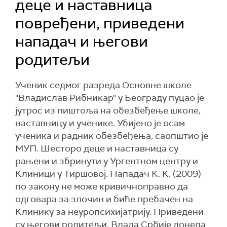
деце и наставница
повређени, приведени
нападач и његови
родитељи
Ученик седмог разреда Основне школе
"Владислав Рибникар" у Београду пуцао је
јутрос из пиштоља на обезбеђење школе,
наставницу и ученике. Убијено је осам
ученика и радник обезбеђења, саопштио је
МУП. Шесторо деце и наставница су
рањени и збринути у Ургентном центру и
Клиници у Тиршовој. Нападач К. К. (2009)
по закону не може кривичноправно да
одговара за злочин и биће пребачен на
Клинику за неуропсихијатрију. Приведени
су његови родитељи. Влада Србије донела