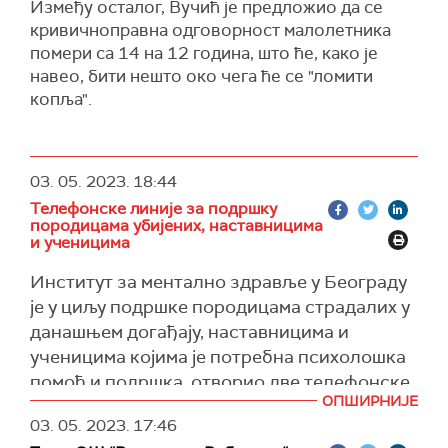
Између осталог, Вучић је предложио да се
кривичноправна одговорност малолетника
помери са 14 на 12 година, што ће, како је
навео, бити нешто око чега ће се "ломити
копља".
03. 05. 2023.
18:44
Телефонске линије за подршку
породицама убијених, наставницима
и ученицима
Институт за ментално здравље у Београду
је у циљу подршке породицама страдалих у
данашњем догађају, наставницима и
ученицима којима је потребна психолошка
помоћ и подршка, отворио две телефонске
ОПШИРНИЈЕ
линије:
063 8681757
и
063 8682217.
03. 05. 2023.
17:46