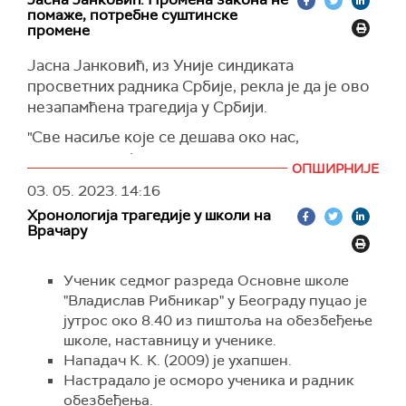
помаже, потребне суштинске
промене
Јасна Јанковић, из Уније синдиката
просветних радника Србије, рекла је да је ово
незапамћена трагедија у Србији.
"Све насиље које се дешава око нас,
кулминирало је, прелило се ушколе, наше
ОПШИРНИЈЕ
школе нису више безбедно место, то смо
03. 05. 2023.
14:16
данас видели", рекла је Јанковићева.
Хронологија трагедије у школи на
Овакве догађаје гледали смо, каже, у
Врачару
филмовима и у другим државама и чудили се.
"Данас ми постајемо вест на овакав начин и не
Ученик седмог разреда Основне школе
могу да се начудим како је дете од 14 година
"Владислав Рибникар" у Београду пуцао је
дошло до револвера, шаржера, да пуца у
јутрос око 8.40 из пиштоља на обезбеђење
груди, у стомак онима које је желео да убије.
школе, наставницу и ученике.
Да ли је знао да пуца и где ће пуцати? Како је
Нападач К. К. (2009) је ухапшен.
могао да дође до револвера, где је стајао?",
Настрадало је осморо ученика и радник
упитала је Јанковићева.
обезбеђења.