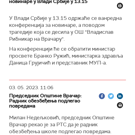
новинаре у Влади Србије у 13.15
У Влади Србије у 13.15 одржаће се ванредна
конференција за новинаре, а поводом
трагедије која се десила у ОШ "Владислав
Рибникар на Врачару".
На конференцији ће се обратити министар
просвете Бранко Ружић, министарка здравља
Даница Грујичић и представник МУП-а.
03. 05. 2023.
11:06
Председник Општине Врачар:
Радник обезбеђења подлегао
повредама
Милан Недељковић, председник Општине
Врачар рекао је за РТС да је радник
обезбеђења школе подлегао повредама.