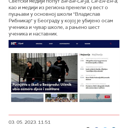
Светски медији попут
Би-Би-Си-ја
,
Си-Ен-Ен-а,
као и медији из региона пренели су вест о
пуцњави у основној школи "Владислав
Рибникар" у Београду у којој је убијено осам
ученика и чувар школе, а рањено шест
ученика и наставник.
03. 05. 2023.
11:51