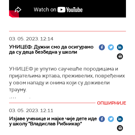
03. 05. 2023.
12:14
УНИЦЕФ: Дужни смо да осигурамо
да су деца безбедна у школи
УНИЦЕФ је упутио саучешће породицама и
пријатељима жртава, преживелих, повређених
у овом нападу и онима који су доживели
трауму.
"Школа је место наде, оптимизма и припреме
ОПШИРНИЈЕ
за бољи свет. Није место за насиље било које
03. 05. 2023.
12:11
врсте. Дужни смо да осигурамо да су деца
Изјаве ученице и мајке чије дете иде
безбедна у школи!", наводи се у саопштењу
у школу "Владислав Рибникар"
УНИЦЕФ-а.