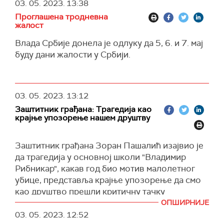
родитеље да долазе и дају крв јер се стварају
03. 05. 2023.
13:38
непотребне гужве.
Проглашена тродневна
жалост
Влада Србије донела је одлуку да 5, 6. и 7. мај
буду дани жалости у Србији.
03. 05. 2023.
13:12
Заштитник грађана: Трагедија као
крајње упозорење нашем друштву
Заштитник грађана Зоран Пашалић изајвио је
да трагедија у основној школи "Владимир
Рибникар", какав год био мотив малолетног
убице, представља крајње упозорење да смо
као друштво прешли критичну тачку
нарастајућег насиља, нажалост, и међу децом.
ОПШИРНИЈЕ
03. 05. 2023.
12:52
Пашалић је нагласио само за "само генерацију,