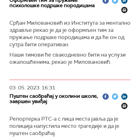
Оформљен тим за пружање
поступака, где у заоставштину улази ватрено
психолошке подршке породицама
оружје.
"О томе немате податке, не знате шта се са тим
Срђан Миловановић из Института за ментално
дешава", указује Стевановић.
здравље рекао је да је оформљен тим за
Једно је, наводи, кривица, а друго је
пружање подршке породицама и да ће он од
одговорност.
сутра бити оперативан.
“Узмите за пример филмове, игрице и серије.
Наши тимови ће свакодневно бити на услузи
Постоји један амбијент агресије у друштву,
ожалошћенима, рекао је Миловановић.
ријалити програми. Позивам да се преиспита
садржај који ми пласирамо у друштву, јер је
неодрживо. Сматрам да можемо другачије и на
03. 05. 2023.
16:31
духовит начин се забављати“, каже
Пуштен саобраћај у околини школе,
Стевановић.
завршен увиђај
За десу која су у осетљивој доби, игре са
бруталним насиљем могу само деструктивно
Репортерка РТС-а с лица места јавља да је
да делују, напомиње.
полиција напустила место трагедије и да је
"Мора да се пође од премисе да ако се некоме
пуштен саобраћај.
обратите за помоћ, приметите неку промену у