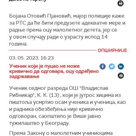
Бојана
О
товић Пјановић,
мајор полиције
каже
за РТС да ће бити
предузете адекватне мере
и
радње према оцу малолетног детета, јер се
у
овом случају ради о узрасту испод 14
година.
ОПШИРНИЈЕ
“По налогу заменика тужиоца
Вишег јавног
03. 05. 2023.
16:23
тужилаштва
полицијски службеници су донели
Ученик који је пуцао не може
решење о задржавању д
о 48 часова
оца
кривично да одговара, оцу одређено
детета
због кривичног дела тешка дела
задржавање
против опште сигурности. Предузео је
Ученик седмог разреда ОШ "Владислав
друштвено опасну радњу. Д
ете је имало шифру
Рибникар", К. К. (13) , који је јутрос хицима из
сефу где се чувало оружје.
Отац мора сносити
пиштоља усмртио осам ученика и ученица, као
одговорност за то кривично дело.
Ту је
и радника обезбеђења није кривично
предвиђена казна затворска од две до 12
одговоран, саопштило је Више јавно
година", истиче Отовић Пјановићева.
тужилаштво у Београду.
Каже да је ученик био примерног владања,
Према Закону о малолетним учиниоцима
никада није био у евиденцији да је трпео