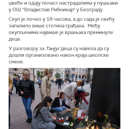
цвеће и одају почаст настрадалима у пуцњави
запали, него како је рекао, да направи један
у ОШ "Владислав Рибникар" у Београду.
одбрамбени зид на улазу у школу како
полиција не би могла да дође, да пружи помоћ,
Скуп је почео у 18 часова, а до сада је свећу
јер би имали одређену препреку и барикаду,
запалило више стотина грађана. Међу
када би могао да извади оквир пиштоља и исти
окупљенима највише је вршњака преминуле
спусти на под", истиче Милић.
деце.
У разговору за
Танјуг
деца су навела да су
дошли организовано након краја школске
смене.