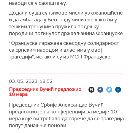
наводи се у саопштењу.
Додали су да су њихове мисли уз ожалошћене
и да амбасада у Београду чини све како би у
тешким тренуцима пружила подршку
породици погинулог држављанина Француске.
"Француска изражава свесрдну солидарност
са српским народом и властима у овој
трагедији", истакли су из МСП Француске.
03. 05. 2023.
18:52
Председник Вучић предложио
10 мера
Председник Србије Александар Вучић
предложио је на конференцији за медије 10
мера које би требало да спрече да се трагедија
попут данашње понови.