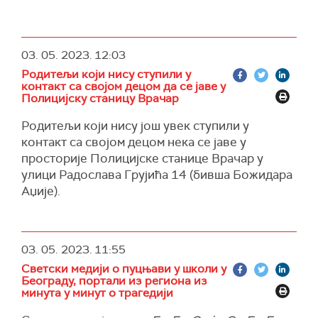
Додаје се да је тај трагични догађај подсетник
зашто су важни свест о менталном здрављу и
подршка, посебно у образовном систему.
03. 05. 2023.
12:03
Како се наводи, не сме да се заборави значај
Родитељи који нису ступили у
правде за децу - она не могу бити ухапшена
контакт са својом децом да се јаве у
или кривично гоњена на исти начин као
Полицијску станицу Врачар
одрасле особе и по закону имају право на
Родитељи који нису још увек ступили у
посебну бригу и заштиту.
контакт са својом децом нека се јаве у
УНИЦЕФ такође позива грађане и медије да
просторије Полицијске станице Врачар у
се уздрже од постављања или прослеђивања
улици Радослава Грујића 14 (бивша Божидара
фотографија и видео-снимака у вези са овим
Аџије).
насилним догађајем, јер то може додатно
негативно да утиче на децу, породице жртава
и њихове најмилије.
03. 05. 2023.
11:55
Светски медији о пуцњави у школи у
Београду, портали из региона из
минута у минут о трагедији