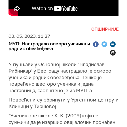
ОПШИРНИЈЕ
03. 05. 2023.
11:27
МУП: Настрадало осморо ученика и
радник обезбеђења
У пуцњави у Основној школи "Владислав
Рибникар" у Београду настрадало је осморо
ученика и радник обезбеђења. Тешко је
повређено шесторо ученика и једна
наставница, саопштено је из МУП-а.
Повређени су
збринути у Ургентном центру и
Клиници у Тиршовој.
"Ученик ове школе К. К. (2009) који се
сумњичи да је извршио овај злочин пронађен