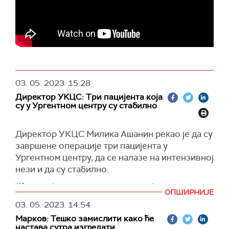
"Овај догађај нам је показао да морамо да
решимо ствари на много већем нивоу, да
нађемо начин и решење шта је то што је
требало преиспитати. Да о неким стварима
говоримо јавно", истиче Отовић Пјановићева.
03. 05. 2023.
15:28
Директор УКЦС: Три пацијента која
су у Ургентном центру су стабилно
Директор УКЦС Милика Ашанин рекао је да су
завршене операције три пацијента у
Ургентном центру, да се налазе на интензивној
нези и да су стабилно.
"Код троје су завршене операције, налазе се у
ОПШИРНИЈЕ
интензивној нези. Двоје се потпуно
03. 05. 2023.
14:54
пробудило и екстубирани су, наставница се
Марков: Тешко замислити како ће
полако буди, сви су стабилно“, рекао је
настава сутра изгледати