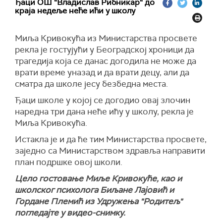
Ђаци ОШ “Владислав Рибникар“ до
краја недеље неће ићи у школу
Миља Кривокућа из Министарства просвете
рекла је гостујући у Београдској хроници да
трагедија која се данас догодила не може да
врати време уназад и да врати децу, али да
сматра да школе јесу безбедна места.
Ђаци школе у којој се догодио овај злочин
наредна три дана неће ићу у школу, рекла је
Миља Кривокућа.
Истакла је и да ће тим Министарства просвете,
заједно са Министарством здравља направити
план подршке овој школи.
Цело гостовање Миље Кривокуће, као и
школског психолога Биљане Лајовић и
Гордане Племић из Удружења "Родитељ"
погледајте у видео-снимку.