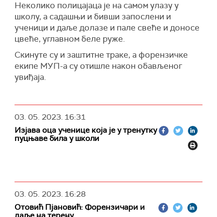
Неколико полицајаца је на самом улазу у
понашању детета, не значи да је лоше, већ да
школу, а садашњи и бивши запослени и
му треба подршка", каже Стевановић.
ученици и даље долазе и пале свеће и доносе
цвеће, углавном беле руже.
Скинуте су и заштитне траке, а форензичке
екипе МУП-а су отишле након обављеног
увиђаја.
03. 05. 2023.
16:31
Изјава оца ученице која је у тренутку
пуцњаве била у школи
03. 05. 2023.
16:28
Отовић Пјановић: Форензичари и
даље на терену