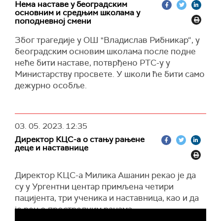
Нема наставе у београдским
две стигли до појаве која је била незамислива
основним и средњим школама у
пре три или четири деценије".
поподневној смени
"Позивам цело друштво, од родитеља преко
Због трагедије у ОШ "Владислав Рибникар“, у
просветних радника до представника
београдским основим школама после подне
законодавне и извршне власти, али и децу, да
неће бити наставе, потврђено РТС-у у
много више пажње посветимо превенцији,
Министарству просвете. У школи ће бити само
едукацији, али и садржајима која наша деца
дежурно особље.
свакодневно упијају са друштвених мрежа и
медија", поручио је заштитник грађана.
Пашалић је, у своје и у име институције,
03. 05. 2023.
12:35
изразио најдубље саучешће родитељима и
Директор КЦС-а о стању рањене
свима који су јутрос изгубили вољену особу, у
деце и наставнице
нади да ће данашњи случај остати први и
једини, и да ће друштво у Србији успети да се
Директор КЦС-а Милика Ашанин рекао је да
издигне изнад изазова које доноси данашње
су у Ургентни центар примљена четири
време у целом свету.
пацијента, три ученика и наставница, као и да
је реч о прострелним ранама.