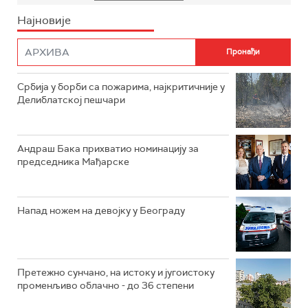
Најновије
Србија у борби са пожарима, најкритичније у
Делиблатској пешчари
Андраш Бака прихватио номинацију за
председника Мађарске
Напад ножем на девојку у Београду
Претежно сунчано, на истоку и југоистоку
променљиво облачно - до 36 степени