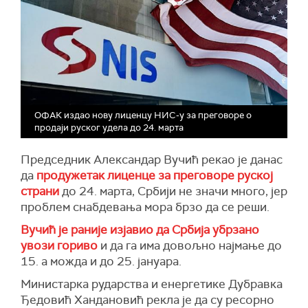
ОФАК издао нову лиценцу НИС-у за преговоре о
продаји руског удела до 24. марта
Председник Александар Вучић рекао је данас
да
продужетак лиценце за преговоре руској
страни
до 24. марта, Србији не значи много, јер
проблем снабдевања мора брзо да се реши.
Вучић је раније изјавио да Србија убрзано
увози гориво
и да га има довољно најмање до
15. а можда и до 25. јануара.
Министарка рударства и енергетике Дубравка
Ђедовић Хандановић рекла је да су ресорно