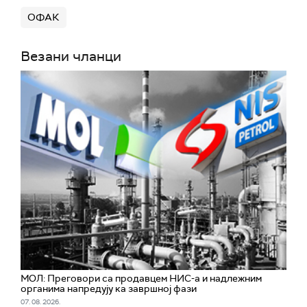
ОФАК
Везани чланци
МОЛ: Преговори са продавцем НИС-а и надлежним
органима напредују ка завршној фази
07. 08. 2026.