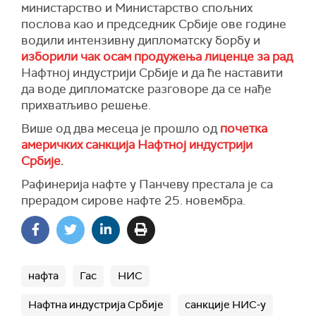
министарство и Министарство спољних
послова као и председник Србије ове године
водили интензивну дипломатску борбу и
изборили чак осам продужења лиценце за рад
Нафтној индустрији Србије и да ће наставити
да воде дипломатске разговоре да се нађе
прихватљиво решење.
Више од два месеца је прошло од
почетка
америчких санкција Нафтној индустрији
Србије
.
Рафинерија нафте у Панчеву престала је са
прерадом сирове нафте 25. новембра.
нафта
Гас
НИС
Нафтна индустрија Србије
санкције НИС-у