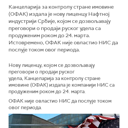
Канцеларија за контролу стране имовине
(ОФАК) издала је нову лиценцу Нафтној
индустрији Србије, којом се дозвољавају
преговори о продаји руског удела са
продуженим роком до 24. марта.
Истовремено, ОФАК није овластио НИС да
послује током овог периода.
Нову лиценцу, којом се дозвољавају
преговори о продаји руског
удела, Канцеларија за контролу стране
имовине (ОФАК) издала је компанији НИС са
продуженим роком до 24. марта.
ОФАК није овластио НИС да послује током
овог периода.