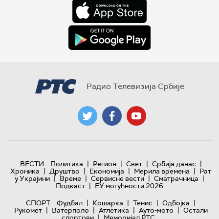
Радио Телевизија Србије
|
|
|
|
ВЕСТИ
Политика
Регион
Свет
Србија данас
|
|
|
|
Хроника
Друштво
Економија
Мерила времена
Рат
|
|
|
|
у Украјини
Време
Сервисне вести
Сматрачница
|
Подкаст
ЕУ могућности 2026
|
|
|
|
СПОРТ
Фудбал
Кошарка
Тенис
Одбојка
|
|
|
|
Рукомет
Ватерполо
Атлетика
Ауто-мото
Остали
|
спортови
Меморијал РТС