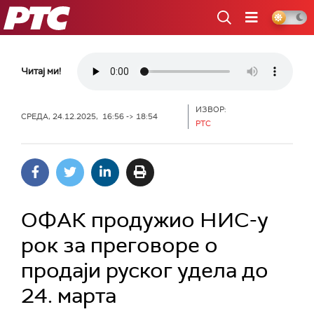
РТС
Читај ми!
ИЗВОР:
СРЕДА, 24.12.2025, 16:56 -> 18:54
РТС
ОФАК продужио НИС-у
рок за преговоре о
продаји руског удела до
24. марта