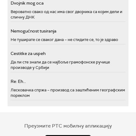
Dvojnik mog oca
Вероватно свако од нас има свог двојника са којим дели и
сличну ДНК
Nemogućnost tusiranja
Не туширате се сваког дана – не стидите се, то је здраво
Cestitke za uspeh
Да ли сте знали да се најбоље грамофонске ручице
производе у Србији
Re: Eh...
Лесковачка спржа – производ са заштићеним географским
пореклом
Преузмите РТС мобилну апликацију