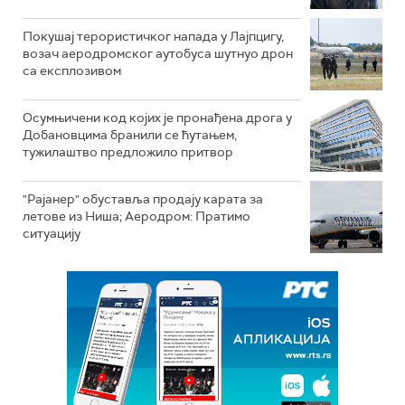
Покушај терористичког напада у Лајпцигу,
возач аеродромског аутобуса шутнуо дрон
са експлозивом
Осумњичени код којих је пронађена дрога у
Добановцима бранили се ћутањем,
тужилаштво предложило притвор
"Рајанер" обуставља продају карата за
летове из Ниша; Аеродром: Пратимо
ситуацију