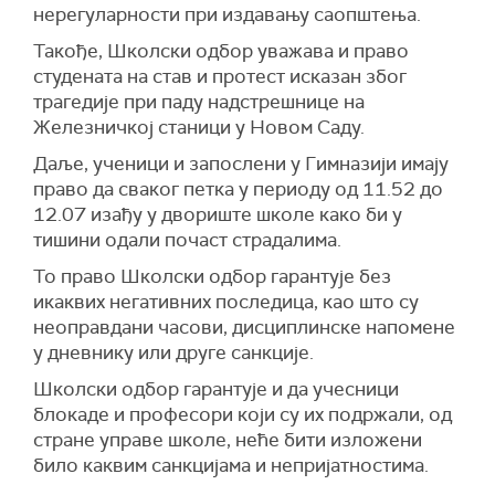
нерегуларности при издавању саопштења.
Такође, Школски одбор уважава и право
студената на став и протест исказан због
трагедије при паду надстрешнице на
Железничкој станици у Новом Саду.
Даље, ученици и запослени у Гимназији имају
право да сваког петка у периоду од 11.52 до
12.07 изађу у двориште школе како би у
тишини одали почаст страдалима.
То право Школски одбор гарантује без
икаквих негативних последица, као што су
неоправдани часови, дисциплинске напомене
у дневнику или друге санкције.
Школски одбор гарантује и да учесници
блокаде и професори који су их подржали, од
стране управе школе, неће бити изложени
било каквим санкцијама и непријатностима.