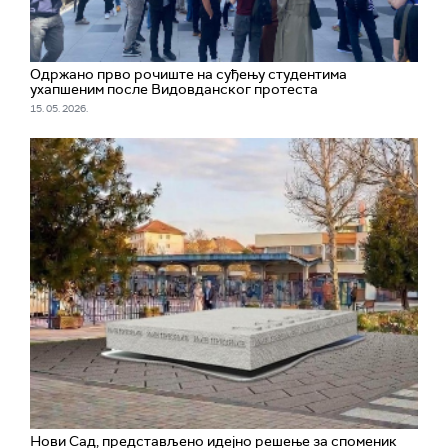
Одржано прво рочиште на суђењу студентима
ухапшеним после Видовданског протеста
15. 05. 2026.
Нови Сад, представљено идејно решење за споменик