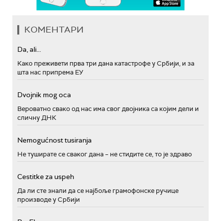
КОМЕНТАРИ
Da, ali...
Како преживети прва три дана катастрофе у Србији, и за
шта нас припрема ЕУ
Dvojnik mog oca
Вероватно свако од нас има свог двојника са којим дели и
сличну ДНК
Nemogućnost tusiranja
Не туширате се сваког дана – не стидите се, то је здраво
Cestitke za uspeh
Да ли сте знали да се најбоље грамофонске ручице
производе у Србији