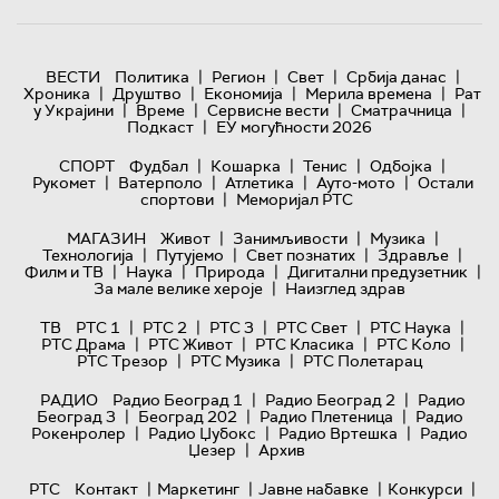
|
|
|
|
ВЕСТИ
Политика
Регион
Свет
Србија данас
|
|
|
|
Хроника
Друштво
Економија
Мерила времена
Рат
|
|
|
|
у Украјини
Време
Сервисне вести
Сматрачница
|
Подкаст
ЕУ могућности 2026
|
|
|
|
СПОРТ
Фудбал
Кошарка
Тенис
Одбојка
|
|
|
|
Рукомет
Ватерполо
Атлетика
Ауто-мото
Остали
|
спортови
Меморијал РТС
|
|
|
МАГАЗИН
Живот
Занимљивости
Музика
|
|
|
|
Технологијa
Путујемо
Свет познатих
Здравље
|
|
|
|
Филм и ТВ
Наука
Природа
Дигитални предузетник
|
За мале велике хероје
Наизглед здрав
|
|
|
|
|
ТВ
РТС 1
РТС 2
РТС 3
РТС Свет
РТС Наука
|
|
|
|
РТС Драма
РТС Живот
РТС Класика
РТС Коло
|
|
РТС Трезор
РТС Музика
РТС Полетарац
|
|
РАДИО
Радио Београд 1
Радио Београд 2
Радио
|
|
|
Београд 3
Београд 202
Радио Плетеница
Радио
|
|
|
Рокенролер
Радио Џубокс
Радио Вртешка
Радио
|
Џезер
Архив
|
|
|
|
РТС
Контакт
Маркетинг
Јавне набавке
Конкурси