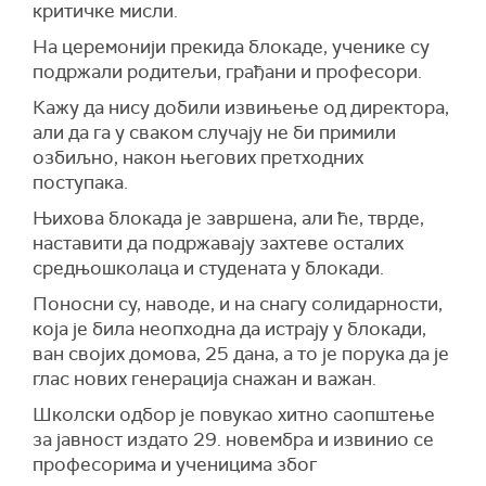
критичке мисли.
На церемонији прекида блокаде, ученике су
подржали родитељи, грађани и професори.
Кажу да нису добили извињење од директора,
али да га у сваком случају не би примили
озбиљно, након његових претходних
поступака.
Њихова блокада је завршена, али ће, тврде,
наставити да подржавају захтеве осталих
средњошколаца и студената у блокади.
Поносни су, наводе, и на снагу солидарности,
која је била неопходна да истрају у блокади,
ван својих домова, 25 дана, а то је порука да је
глас нових генерација снажан и важан.
Школски одбор је повукао хитно саопштење
за јавност издато 29. новембра и извинио се
професорима и ученицима због