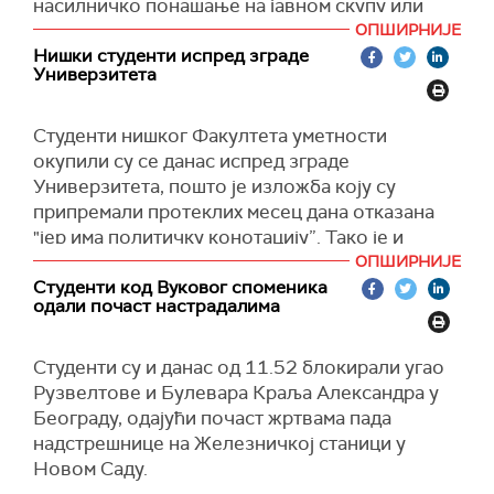
насилничко понашање на јавном скупу или
спортској приредби.
ОПШИРНИЈЕ
Нишки студенти испред зграде
Осумњичени су на саслушању негирали
Универзитета
извршење кривичног дела и изнели су своју
одбрану, саопштено је из тог тужилаштва.
Студенти нишког Факултета уметности
За сутра је заказано саслушање још троје
окупили су се данас испред зграде
осумњичених у овом предмету, док ће
Универзитета, пошто је изложба коју су
оштећени бити позвани да дају исказ у
припремали протеклих месец дана отказана
тужилаштву 30. и 31. јануара 2025. године.
"јер има политичку конотацију”. Тако је и
најављено на инстаграм налогу Неформалне
ОПШИРНИЈЕ
Поред наведеног, саопштено је да
групе студената.
Студенти код Вуковог споменика
тужилаштво предузима друге радње из своје
одали почаст настрадалима
Изложба "Тунел страха - како је живети у
надлежности у циљу провере навода
мраку" требало је да буде отворена сутра, у
кривичне пријаве коју је 2. децембра 2024.
факултетској сали дислоцираној од факултета,
Студенти су и данас од 11.52 блокирали угао
године Трећем основном јавном тужилаштву у
преноси Фонет.
Рузвелтове и Булевара Краља Александра у
Београду поднео декан ФДУ против
Београду, одајући почаст жртвама пада
непознатих лица, а коју је на надлежност
Студенти су од управе факултета добили
надстрешнице на Железничкој станици у
преузело ВЈТ у Београду 12. децембра.
обавештење да неће моћи да одрже изложбу,
Новом Саду.
јер има политичку конотацију, после чега нису
У пријави се наводи да су непозната лица