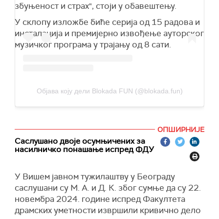
збуњеност и страх", стоји у обавештењу.
У склопу изложбе биће серија од 15 радова и
инсталација и премијерно извођење ауторског
музичког програма у трајању од 8 сати.
Објава коју дели Blokada FUN (@blokada.fun)
ОПШИРНИЈЕ
Саслушано двоје осумњичених за
насилничко понашање испред ФДУ
У Вишем јавном тужилаштву у Београду
саслушани су М. А. и Д. К. због сумње да су 22.
новембра 2024. године испред Факултета
драмских уметности извршили кривично дело