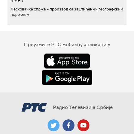
Re: Eh...
Лесковачка спржа – производ са заштићеним географским
пореклом
Преузмите РТС мобилну апликацију
Радио Телевизија Србије