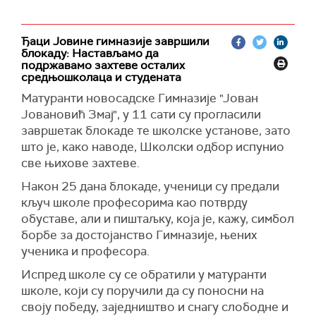
успели да нађу алтернативни простор.
напала студенте, запослене и новинаре који су
се окупили испред тог факултета у 11:52
часова како би одали почаст страдалима у
Ђаци Јовине гимназије завршили
блокаду: Настављамо да
паду надстрешнице на Железничкој станици у
подржавамо захтеве осталих
Новом Саду 1. новембра 2024. године, а који
средњошколаца и студената
скуп су студенти пријавили МУП са планом да
Матуранти новосадске Гимназије "Јован
се на 15 минута затвори Булевар уметности
Јовановић Змај", у 11 сати су прогласили
испред ФДУ.
завршетак блокаде те школске установе, зато
што је, како наводе, Школски одбор испунио
све њихове захтеве.
Након 25 дана блокаде, ученици су предали
кључ школе професорима као потврду
обуставе, али и пиштаљку, која је, кажу, симбол
борбе за достојанство Гимназије, њених
ученика и професора.
Испред школе су се обратили у матуранти
школе, који су поручили да су поносни на
своју победу, заједништво и снагу слободне и