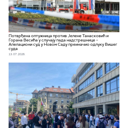
Потврђена оптужница против Јелене Танасковић и
Горана Весића у случају пада надстрешнице –
Апелациони суд у Новом Саду преиначио одлуку Вишег
суда
13. 07. 2026.