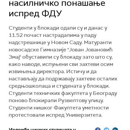
насилничко понашање
испред ФДУ
Студенти у блокади одали су и данас у
11.52 почаст настрадалима у паду
надстрешнице у Новом Саду. Матуранти
новосадске Гимназије "Јован Јовановић
Змај" обуставили су блокаду зато што су,
како наводе, испуњени сви захтеви осим
извињења директора. Истичу и да
настављају да подржавају захтеве осталих
средњошколаца и студената у блокади.
Студенти техничких факултета у Београду
поново блокирали Рузвелтову улицу.
Студенти нишког Факултета уметности
протестовали испред Универзитета.
Изложба нишких студената у