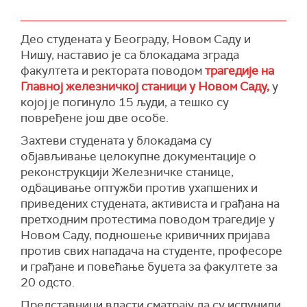
Део студената у Београду, Новом Саду и
Нишу, наставио је са блокадама зграда
факултета и ректората поводом
трагедије на
Главној железничкој станици у Новом Саду,
у
којој је погинуло 15 људи, а тешко су
повређене још две особе.
Захтеви студената у блокадама су
објављивање целокупне документације о
реконструкцији Железничке станице,
одбацивање оптужби против ухапшених и
приведених студената, активиста и грађана на
претходним протестима поводом трагедије у
Новом Саду, подношење кривичних пријава
против свих нападача на студенте, професоре
и грађане и повећање буџета за факултете за
20 одсто.
Представници власти сматрају да су испунили