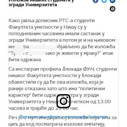
згради Универзитета
Како јавља дописник РТС-а студенти
Факултета уметности у Нишу су у
поподневним часовима имали састанак у
згради Универзитета а потом је и на њиховом
инстаграм профилу објављено да ће изложба
“Тунел страха - како је живети у мраку?” ипак
бити одржана.
Са инстаграм профила
блокада ФУН
, студенти
нишког Факултета уметности у блокади
обавестили су да ће ова изложба, која је
раније отказана зато што има "политички
карактер" бити одржана сутра у згради
Универзитета у Нишу са почетком од 13.00
часова и трајаће до 21.00 час.
Прикажи ову објаву у апликацији Instagram
Реч је о мултимедијалној изложби која "има за
циљ да код посматрача изазове емпатију,