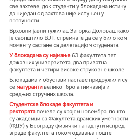
све захтеве, док студенти у блокадама истичу
да ниједан од захтева није испуњен у
потпуности.
Врховни јавни тужилац Загорка Доловац, како
је саопштило ВЈТ, спремна је да се у било ком
моменту састане са делегацијом студената.
У блокадама су најмање
63 факултета пет
државних универзитета, два приватна
факултета и четири високе струковне школе.
Блокадама и обустави наставе придружили су
се
матуранти
великог броја гимназија и
средњих стручних школа.
Студентске блокаде факултета и
ректората
почеле су крајем новембра, пошто
су академци са Факултета драмских уметности
(ФДУ) у Београду физички нападнути испред
зграде факултета током одавања поште