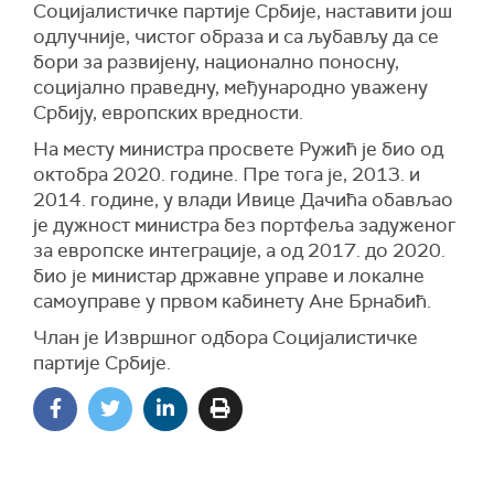
Социјалистичке партије Србије, наставити још
одлучније, чистог образа и са љубављу да се
бори за развијену, национално поносну,
социјално праведну, међународно уважену
Србију, европских вредности.
На месту министра просвете Ружић је био од
октобра 2020. године. Пре тога је, 2013. и
2014. године, у влади Ивице Дачића обављао
је дужност министра без портфеља задуженог
за европске интеграције, а од 2017. до 2020.
био је министар државне управе и локалне
самоуправе у првом кабинету Ане Брнабић.
Члан је Извршног одбора Социјалистичке
партије Србије.