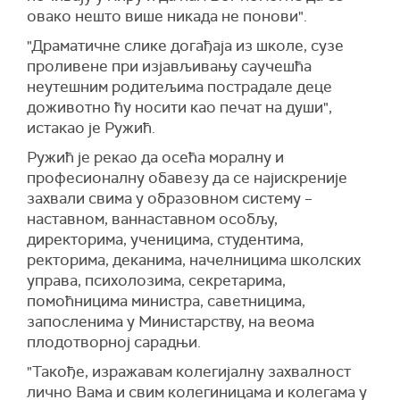
овако нешто више никада не понови".
"Драматичне слике догађаја из школе, сузе
проливене при изјављивању саучешћа
неутешним родитељима пострадале деце
доживотно ћу носити као печат на души",
истакао је Ружић.
Ружић је рекао да осећа моралну и
професионалну обавезу да се најискреније
захвали свима у образовном систему –
наставном, ваннаставном особљу,
директорима, ученицима, студентима,
ректорима, деканима, начелницима школских
управа, психолозима, секретарима,
помоћницима министра, саветницима,
запосленима у Министарству, на веома
плодотворној сарадњи.
"Такође, изражавам колегијалну захвалност
лично Вама и свим колегиницама и колегама у