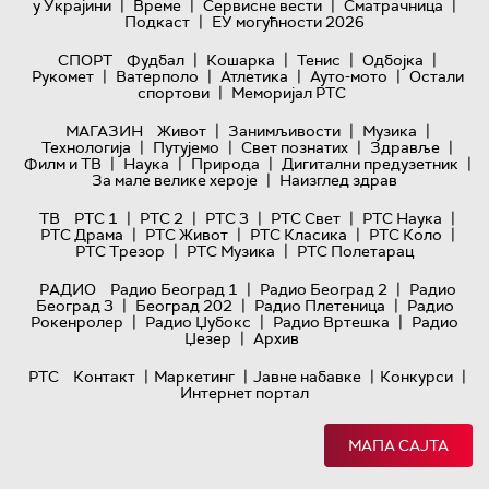
|
|
|
|
у Украјини
Време
Сервисне вести
Сматрачница
|
Подкаст
ЕУ могућности 2026
|
|
|
|
СПОРТ
Фудбал
Кошарка
Тенис
Одбојка
|
|
|
|
Рукомет
Ватерполо
Атлетика
Ауто-мото
Остали
|
спортови
Меморијал РТС
|
|
|
МАГАЗИН
Живот
Занимљивости
Музика
|
|
|
|
Технологијa
Путујемо
Свет познатих
Здравље
|
|
|
|
Филм и ТВ
Наука
Природа
Дигитални предузетник
|
За мале велике хероје
Наизглед здрав
|
|
|
|
|
ТВ
РТС 1
РТС 2
РТС 3
РТС Свет
РТС Наука
|
|
|
|
РТС Драма
РТС Живот
РТС Класика
РТС Коло
|
|
РТС Трезор
РТС Музика
РТС Полетарац
|
|
РАДИО
Радио Београд 1
Радио Београд 2
Радио
|
|
|
Београд 3
Београд 202
Радио Плетеница
Радио
|
|
|
Рокенролер
Радио Џубокс
Радио Вртешка
Радио
|
Џезер
Архив
|
|
|
|
РТС
Контакт
Маркетинг
Јавне набавке
Конкурси
Интернет портал
МАПА САЈТА