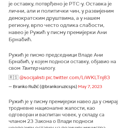
је оставку, потврђено је РТС-у. Оставка је
лични, али и политички чин, у развијеним
демократским друштвима, а у нашем
региону, врло често одлика слабости,
навео је Ружић у писму премијерки Ани
Брнабић.
Ружић је писмо председници Владе Ани
Брнабић, у којем подноси оставку, објавио на
свом
Твитер
налогу.
🇷🇸
@socijalisti
pic.twitter.com/LiWKLTnj83
— Branko Ružić (@brankoruzicsps)
May 7, 2023
Ружић је у писму премијерки навео да у смирај
тродневне националне жалости, као
одговоран и васпитан човек, у складу са
чланом 23 Закона о Влади подноси
неопозиву оставку на позицију министра