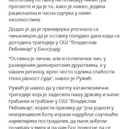
просвете и да је то, како је навео, једина
рационална и часна одлука у овим
околностима.
Додао је да је премијерка упозната са
чињеницом да је оставку понудио дана када се
догодила трагедија у ОШ "Владислав
Рибникар" у Београду.
"Оставка је лични, али и политички чин, у
развијеним демократским друштвима, а у
нашем региону, врло често одлика слабости.
Нека јавност суди", навео је Ружић.
Ружић је навео да у светлу катаклизмичне
трагедије која је задесила нашу државу и њене
грађанке и грађане у ОШ "Владислав
Рибникар", користи прилику да "још једном у
неизрецивом болу изрази најдубље саучешће
најмилијима пострадалих, да мали анђели
почивају у миру и да нам Бог помогне да се