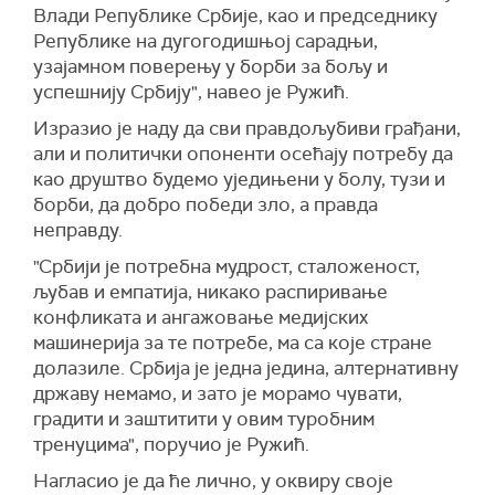
Влади Републике Србије, као и председнику
Републике на дугогодишњој сарадњи,
узајамном поверењу у борби за бољу и
успешнију Србију", навео је Ружић.
Изразио је наду да сви правдољубиви грађани,
али и политички опоненти осећају потребу да
као друштво будемо уједињени у болу, тузи и
борби, да добро победи зло, а правда
неправду.
"Србији је потребна мудрост, сталоженост,
љубав и емпатија, никако распиривање
конфликата и ангажовање медијских
машинерија за те потребе, ма са које стране
долазиле. Србија је једна једина, алтернативну
државу немамо, и зато је морамо чувати,
градити и заштитити у овим туробним
тренуцима", поручио је Ружић.
Нагласио је да ће лично, у оквиру своје