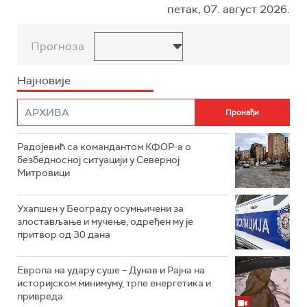
петак, 07. август 2026.
Прогноза
Најновије
Радојевић са командантом КФОР-а о
безбедносној ситуацији у Северној
Митровици
Ухапшен у Београду осумњичени за
злостављање и мучење, одређен му је
притвор од 30 дана
Европа на удару суше – Дунав и Рајна на
историјском минимуму, трпе енергетика и
привреда