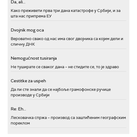
Da, ali...
Како преживети прва три дана катастрофе у Србији, и за
шта нас припрема ЕУ
Dvojnik mog oca
Вероватно свако од нас има свог двојника са којим дели и
сличну ДНК
Nemogućnost tusiranja
Не туширате се сваког дана – не стидите се, то је здраво
Cestitke za uspeh
Да ли сте знали да се најбоље грамофонске ручице
производе у Србији
Re: Eh...
Лесковачка спржа – производ са заштићеним географским
пореклом