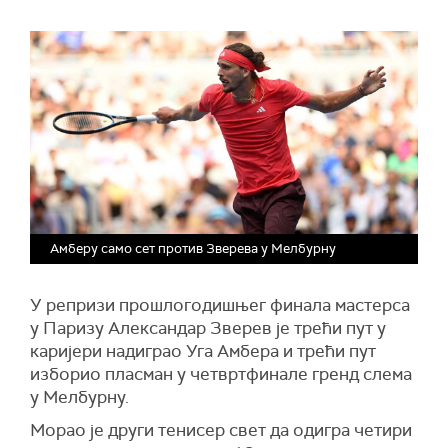
Амберу само сет против Зверева у Мелбурну
У репризи прошлогодишњег финала мастерса
у Паризу Александар Зверев је трећи пут у
каријери надиграо Уга Амбера и трећи пут
изборио пласман у четвртфинале гренд слема
у Мелбурну.
Морао је други тенисер свет да одигра четири