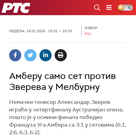
РТС
ИЗВОР:
НЕДЕЉА, 19.01.2025, 10:32 -> 10:33
РТС
Амберу само сет против
Зверева у Мелбурну
Немачки тенисер Александар Зверев
играће у четвртфиналу Аустралијан опена,
пошто је у осмини финала победио
Француза Уга Амбера са 3:1 у сетовима (6:1,
2:6, 6:3, 6:2).