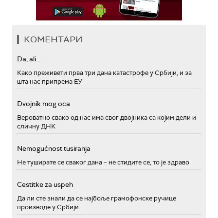
КОМЕНТАРИ
Da, ali...
Како преживети прва три дана катастрофе у Србији, и за
шта нас припрема ЕУ
Dvojnik mog oca
Вероватно свако од нас има свог двојника са којим дели и
сличну ДНК
Nemogućnost tusiranja
Не туширате се сваког дана – не стидите се, то је здраво
Cestitke za uspeh
Да ли сте знали да се најбоље грамофонске ручице
производе у Србији