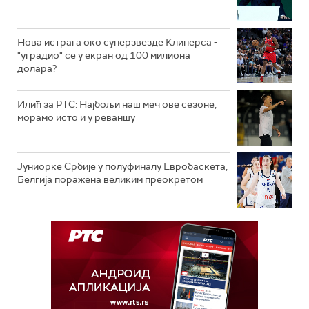
Нова истрага око суперзвезде Клиперса -
"уградио" се у екран од 100 милиона
долара?
Илић за РТС: Најбољи наш меч ове сезоне,
морамо исто и у реваншу
Јуниорке Србије у полуфиналу Евробаскета,
Белгија поражена великим преокретом