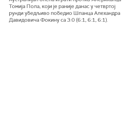
Томија Пола, који је раније данас у четвртој
рунди убедљиво победио Шпанца Алехандра
Давидовича Фокину са 3:0 (6:1, 6:1, 6:1).