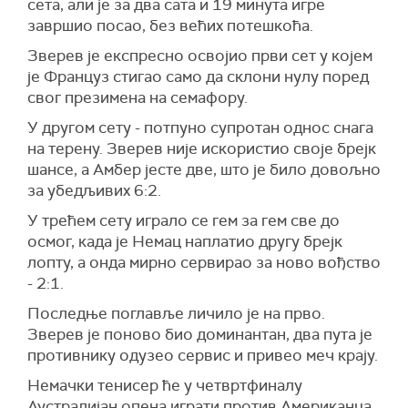
сета, али је за два сата и 19 минута игре
завршио посао, без већих потешкоћа.
Зверев је експресно освојио први сет у којем
је Француз стигао само да склони нулу поред
свог презимена на семафору.
У другом сету - потпуно супротан однос снага
на терену. Зверев није искористио своје брејк
шансе, а Амбер јесте две, што је било довољно
за убедљивих 6:2.
У трећем сету играло се гем за гем све до
осмог, када је Немац наплатио другу брејк
лопту, а онда мирно сервирао за ново вођство
- 2:1.
Последње поглавље личило је на прво.
Зверев је поново био доминантан, два пута је
противнику одузео сервис и привео меч крају.
Немачки тенисер ће у четвртфиналу
Аустралијан опена играти против Американца