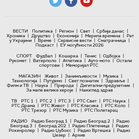
|
|
|
|
ВЕСТИ
Политика
Регион
Свет
Србија данас
|
|
|
|
Хроника
Друштво
Економија
Мерила времена
Рат
|
|
|
|
у Украјини
Време
Сервисне вести
Сматрачница
|
Подкаст
ЕУ могућности 2026
|
|
|
|
СПОРТ
Фудбал
Кошарка
Тенис
Одбојка
|
|
|
|
Рукомет
Ватерполо
Атлетика
Ауто-мото
Остали
|
спортови
Меморијал РТС
|
|
|
МАГАЗИН
Живот
Занимљивости
Музика
|
|
|
|
Технологијa
Путујемо
Свет познатих
Здравље
|
|
|
|
Филм и ТВ
Наука
Природа
Дигитални предузетник
|
За мале велике хероје
Наизглед здрав
|
|
|
|
|
ТВ
РТС 1
РТС 2
РТС 3
РТС Свет
РТС Наука
|
|
|
|
РТС Драма
РТС Живот
РТС Класика
РТС Коло
|
|
РТС Трезор
РТС Музика
РТС Полетарац
|
|
РАДИО
Радио Београд 1
Радио Београд 2
Радио
|
|
|
Београд 3
Београд 202
Радио Плетеница
Радио
|
|
|
Рокенролер
Радио Џубокс
Радио Вртешка
Радио
|
Џезер
Архив