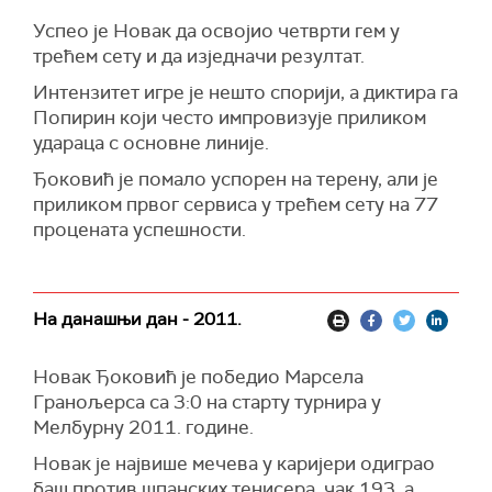
Успео је Новак да освојио четврти гем у
трећем сету и да изједначи резултат.
Интензитет игре је нешто спорији, а диктира га
Попирин који често импровизује приликом
удараца с основне линије.
Ђоковић је помало успорен на терену, али је
приликом првог сервиса у трећем сету на 77
процената успешности.
На данашњи дан - 2011.
Новак Ђоковић је победио Марсела
Гранољерса са 3:0 на старту турнира у
Мелбурну 2011. године.
Новак је највише мечева у каријери одиграо
баш против шпанских тенисера, чак 193, а