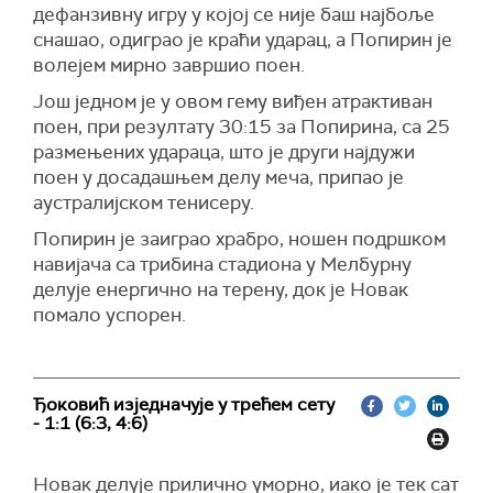
дефанзивну игру у којој се није баш најбоље
снашао, одиграо је краћи ударац, а Попирин је
волејем мирно завршио поен.
Још једном је у овом гему виђен атрактиван
поен, при резултату 30:15 за Попирина, са 25
размењених удараца, што је други најдужи
поен у досадашњем делу меча, припао је
аустралијском тенисеру.
Попирин је заиграо храбро, ношен подршком
навијача са трибина стадиона у Мелбурну
делује енергично на терену, док је Новак
помало успорен.
Ђоковић изједначује у трећем сету
- 1:1 (6:3, 4:6)
Новак делује прилично уморно, иако је тек сат