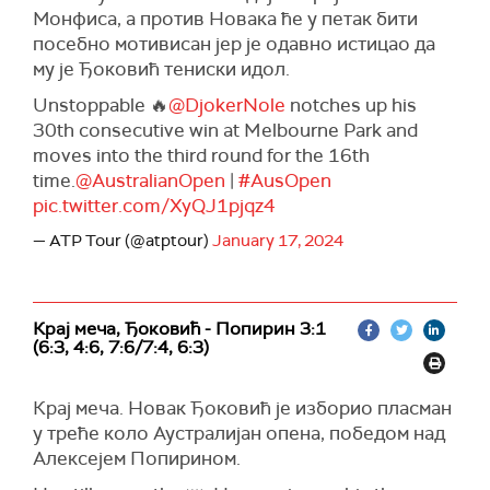
Монфиса, а против Новака ће у петак бити
посебно мотивисан јер је одавно истицао да
му је Ђоковић тениски идол.
Unstoppable 🔥
@DjokerNole
notches up his
30th consecutive win at Melbourne Park and
moves into the third round for the 16th
time.
@AustralianOpen
|
#AusOpen
pic.twitter.com/XyQJ1pjqz4
— ATP Tour (@atptour)
January 17, 2024
Крај меча, Ђоковић - Попирин 3:1
(6:3, 4:6, 7:6/7:4, 6:3)
Крај меча. Новак Ђоковић је изборио пласман
у треће коло Аустралијан опена, победом над
Алексејем Попирином.