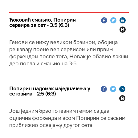
Ђоковић смањио, Попирин
сервира за сет - 3:5 (6:3)
Гемови се нижу великом брзином, обојица
решавају поене већ сервисом или првим
форхендом после тога, Новак је обавио лакши
део посла и смањио на 3:5.
Попирин надомак изједначења у
сетовима - 2:5 (6:3)
Још једним брзопотезним гемом са два
одлична форхенда и асом Попирин се сасвим
приближио освајању другог сета.