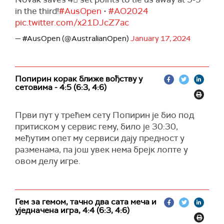
in the third!
#AusOpen
•
#AO2024
pic.twitter.com/x21DJcZ7ac
— #AusOpen (@AustralianOpen)
January 17, 2024
Попирин корак ближе вођству у
сетовима - 4:5 (6:3, 4:6)
Први пут у трећем сету Попирин је био под
притиском у сервис гему, било је 30:30,
међутим опет му сервиси дају предност у
разменама, па још увек нема брејк лопте у
овом делу игре.
Гем за гемом, тачно два сата меча и
уједначена игра, 4:4 (6:3, 4:6)