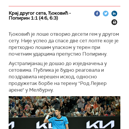
Крај другог сета, Ђоковић -
Попирин 1:1 (4:6, 6:3)
Ђоковић је лоше отворио десети гем у другом
сету. Није успео да спасе две сет лопте које је
претходно лошим уласком у терен при
почетним ударцима препустио Попирину.
Аустралијанац је дошао до изједначења у
сетовима. Публика је будно реаговала и
поздравила нерешен исход, односно
продужетак борбе на терену "Род Лејвер
арене" у Мелбурну.