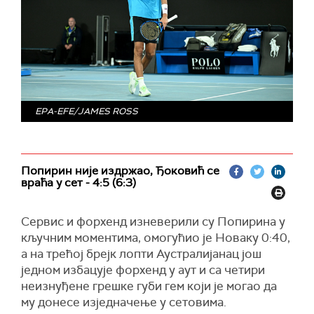
EPA-EFE/JAMES ROSS
Попирин није издржао, Ђоковић се
враћа у сет - 4:5 (6:3)
Сервис и форхенд изневерили су Попирина у
кључним моментима, омогућио је Новаку 0:40,
а на трећој брејк лопти Аустралијанац још
једном избацује форхенд у аут и са четири
неизнуђене грешке губи гем који је могао да
му донесе изједначење у сетовима.