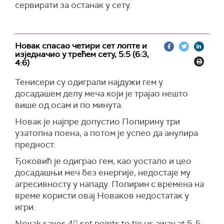
сервирати за останак у сету.
Новак спасао четири сет лопте и
изједначио у трећем сету, 5:5 (6:3,
4:6)
Тенисери су одиграли најдужи гем у
досадашем делу меча који је трајао нешто
више од осам и по минута.
Новак је најпре допустио Попирину три
узатопна поена, а потом је успео да анулира
предност.
Ђоковић је одиграо гем, као уостало и цео
досадашњи меч без енергије, недостаје му
агресивносту у нападу. Попирин с времена на
време користи овај Новаков недостатак у
игри.
Novak saves 4⃣ set points to tie us away at 5-5