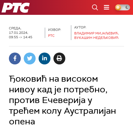
РТС
АУТОР:
СРЕДА,
ИЗВОР:
17.01.2024,
ВЛАДИМИР МИЈАЉЕВИЋ,
РТС
09:55 -> 14:45
ВУКАШИН НЕДЕЉКОВИЋ
Ђоковић на високом
нивoу кад је потребно,
против Ечеверија у
трећем колу Аустралијан
опена