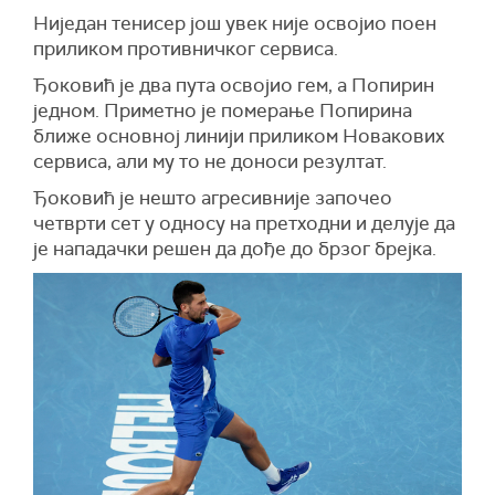
Ниједан тенисер још увек није освојио поен
приликом противничког сервиса.
Ђоковић је два пута освојио гем, а Попирин
једном. Приметно је померање Попирина
ближе основној линији приликом Новакових
сервиса, али му то не доноси резултат.
Ђоковић је нешто агресивније започео
четврти сет у односу на претходни и делује да
је нападачки решен да дође до брзог брејка.