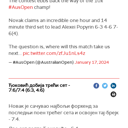
The contest ebbs back the way of the 10x
#AusOpen
champ!
Novak claims an incredible one hour and 14
minute third set to lead Alexei Popyrin 6-3 4-6 7-
6(4).
The question is, where will this match take us
next...
pic.twitter.com/zfJu1nLs4z
— #AusOpen (@AustralianOpen)
January 17, 2024
Ђоковић добија трећи сет -
7:6/7:4 (6:3, 4:6)
Новак је сачувао најбољи форхенд за
последњи поен трећег сета и освојен тај-брејк
- 7:4.