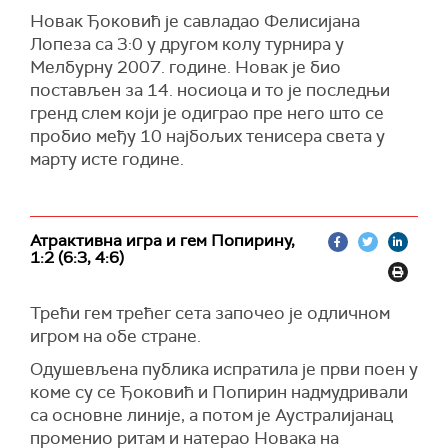
Новак Ђоковић је савладао Фелисијана
Лопеза са 3:0 у другом колу турнира у
Мелбурну 2007. године. Новак је био
постављен за 14. носиоца и то је последњи
гренд слем који је одиграо пре него што се
пробио међу 10 најбољих тенисера света у
марту исте године.
Атрактивна игра и гем Попирину,
1:2 (6:3, 4:6)
Трећи гем трећег сета започео је одличном
игром на обе стране.
Одушевљена публика испратила је први поен у
коме су се Ђоковић и Попирин надмудривали
са основне линије, а потом је Аустралијанац
променио ритам и натерао Новака на