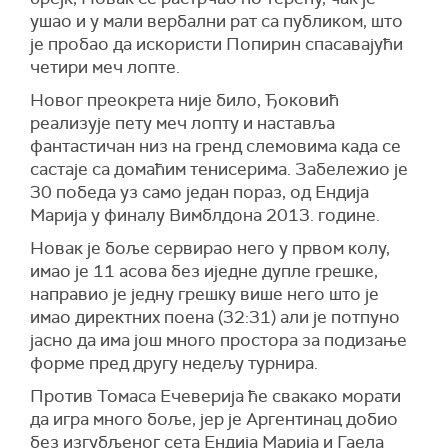
ушао и у мали вербални рат са публиком, што
је пробао да искористи Попирин спасавајући
четири меч лопте.
Новог преокрета није било, Ђоковић
реализује пету меч лопту и наставља
фантастичан низ на гренд слемовима када се
састаје са домаћим тенисерима. Забележио је
30 победа уз само један пораз, од Ендија
Марија у финалу Вимблдона 2013. године.
Новак је боље сервирао него у првом колу,
имао је 11 асова без иједне дупле грешке,
направио је једну грешку више него што је
имао директних поена (32:31) али је потпуно
јасно да има још много простора за подизање
форме пред другу недељу турнира.
Против Томаса Ечеверија ће свакако морати
да игра много боље, јер је Аргентинац добио
без изгубљеног сета Ендија Марија и Гаела