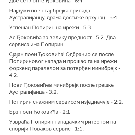
Две сет лопте Ђоковића - 6:4
Најдужи поен тај-брејка припада
Аустралијанцу, драма достиже врхунац - 5:4.
Успешан Попирин на мрежи - 5:3.
Ас Ђоковића за велику предност - 5:2. Два
сервиса има Попирин.
Сјајан поен Ђоковића! Одбранио се после
Попириновог напада и прошао га на мрежи
форхенд паралелом за потврђен минибрејк -
4:2.
Нови Ђоковићев минибрејк после грешке
Аустралијанца - 3:2.
Попирин снажним сервисом изједначује - 2:2.
Брз поен Ђоковића - 2:1
Узвраћа Попирин нападачким ритерном на
спорији Новаков сервис - 1:1.