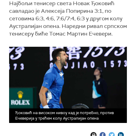
Најбољи тенисер света Новак Ђоковић
савладао је Алексеја Попирина 3:1, по
сетовима 6:3, 4:6, 7:6/7:4, 6:3 у другом колу
Аустралијан опена. Наредни ривал српском
тенисеру биће Томас Мартин Ечевери.
Ђоковић на високом нивoу кад је потребно, против
Ечеверија у трећем колу Аустралијан опена