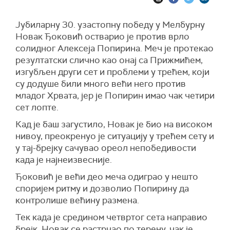
Јубиларну 30. узастопну победу у Мелбурну
Новак Ђоковић остварио је против врло
солидног Алексеја Попирина. Меч је протекао
резултатски слично као онај са Прижмићем,
изгубљен други сет и проблеми у трећем, који
су додуше били много већи него против
младог Хрвата, јер је Попирин имао чак четири
сет лопте.
Кад је баш загустило, Новак је био на високом
нивоу, преокренуо је ситуацију у трећем сету и
у тај-брејку сачувао ореол непобедивости
када је најнеизвесније.
Ђоковић је већи део меча одиграо у нешто
споријем ритму и дозволио Попирину да
контролише већину размена.
Тек када је средином четвртог сета направио
брејк, Новак се растрчао по терену, чак је