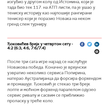
изгубио у другом колу од Истомина, који је
тада био тек 117. на АТП листи, па је ушао у
тениску историју као најлошије рангирани
тенисер који је поразио Новака на неком
гренд слем турниру.
Ђоковићев брејк у четвртом сету -
4:2 (6:3, 4:6, 7:6/7:4)
После три сата игре најзад се наслућује
Новакова победа. Коначно је врхунски
узвратио неколико сервиса Попирина,
натерао Аустралијанца да форсира форхендом
и промашује. Ђоковић је стекао три брејк
лопте и моћном форхенд паралелом одузео
сервис ривалу и сасвим се приближио
проласку у треће коло.