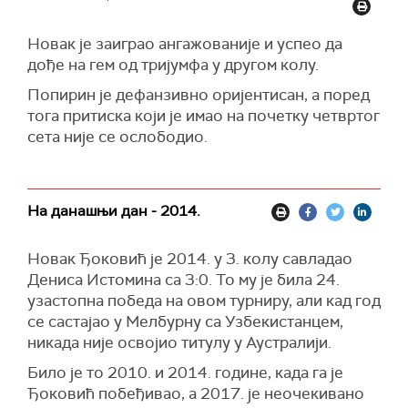
Новак је заиграо ангажованије и успео да
дође на гем од тријумфа у другом колу.
Попирин је дефанзивно оријентисан, а поред
тога притиска који је имао на почетку четвртог
сета није се ослободио.
На данашњи дан - 2014.
Новак Ђоковић је 2014. у 3. колу савладао
Дениса Истомина са 3:0. То му је била 24.
узастопна победа на овом турниру, али кад год
се састајао у Мелбурну са Узбекистанцем,
никада није освојио титулу у Аустралији.
Било је то 2010. и 2014. године, када га је
Ђоковић побеђивао, а 2017. је неочекивано