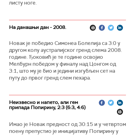
листу ноге.
На данашњи дан - 2008.
Новак је победио Симонеа Болелија са 3:0 у
другом колу аустралијског гренд слема 2008.
године. Ђоковић је те године освојио
Мелбурн победом у финалу над Цонгом од
3:1, што му је био и једини изгубљен сет на
путу до првог гренд слем пехара.
Неизвесно и напето, али гем
припада Попирину, 2:3 (6:3, 4:6)
Имао је Новак предност од 30:15 и у четвртом
поену препустио је иницијативу Попирину у