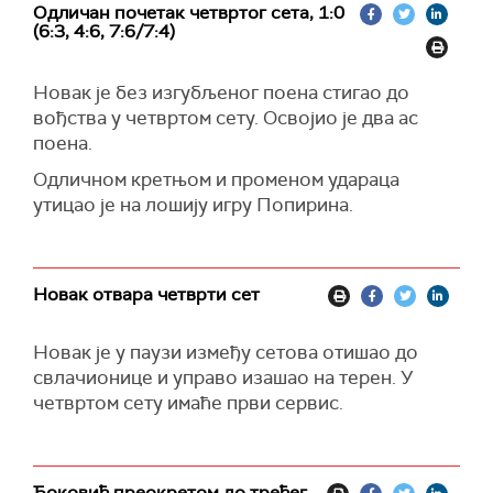
Одличан почетак четвртог сета, 1:0
(6:3, 4:6, 7:6/7:4)
Новак је без изгубљеног поена стигао до
вођства у четвртом сету. Освојио је два ас
поена.
Одличном кретњом и променом удараца
утицао је на лошију игру Попирина.
Новак отвара четврти сет
Новак је у паузи између сетова отишао до
свлачионице и управо изашао на терен. У
четвртом сету имаће први сервис.
Ђоковић преокретом до трећег