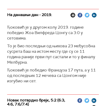
На данашњи дан - 2019.
Ђоковић је у другом колу 2019. године
победио Жоа Вилфреда Цонгу са 3:0 у
сетовима.
То је био последњи од њихова 23 међусобна
сусрета баш на истом месту где су се 11
година раније први пут састали и то у финалу
Мелбурна.
Ђоковић је победио Француза 17 пута, а у 11
од последњих 12 мечева са Цонгом није
изгубио ни сет.
Новак потврдио брејк, 5:2 (6:3,
4:6, 7:6/7:4)