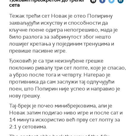
сета
Тежак трећи сет Новак је отео Попирину
захваљујући искуству и способности да
кључне поене одигра непогрешиво, мада је
било разлога за забринутост због нешто
лошијег кретања у појединим тренуцима и
превише пасивне игре.
Ђоковић је са три неизнуђене грешке
поклонио ривалу три сет лопте, које је спасао,
а убрзо после тога и четврту. Натерао је
противника да сам заслужи тај одлучујући
поен, што Попирин није успео и направио је
нову грешку.
Тај-брејк је почео минибрејковима, али је
Новак затим подигао ниво игре и после сат и
14 минута искористио већ прву сет лопту за
2:1 у сетовима.