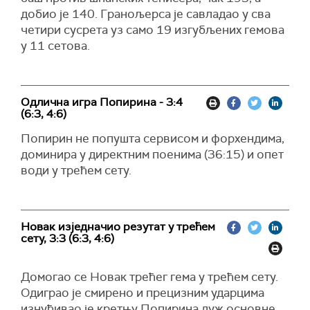
добио је 140. Гранољерса је савладао у сва
четири сусрета уз само 19 изгубљених гемова
у 11 сетова.
Одлична игра Попирина - 3:4
(6:3, 4:6)
Попирин не попушта сервисом и форхендима,
доминира у директним поенима (36:15) и опет
води у трећем сету.
Новак изједначио резутат у трећем
сету, 3:3 (6:3, 4:6)
Домогао се Новак трећег гема у трећем сету.
Одиграо је смирено и прецизним ударцима
изнуђивао је кретњу Попирина дуж основне