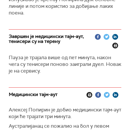
линије и потом користио за добијање лаких
поена.
Завршен је медицински тајм-аут,
тенисери су на терену
Пауза је трајала више од пет минута, након
чега су тенисери поново заиграли дуел. Новак
је на сервису.
Медицински тајм-аут
Алексеј Попирин је добио медицински тајм-аут
који ће трајати три минута.
Аустралијанац се пожалио на бол у левом