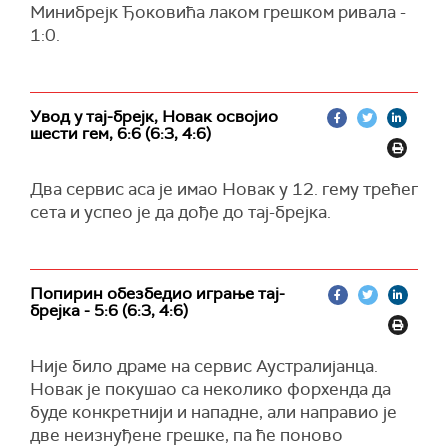
Минибрејк Ђоковића лаком грешком ривала -
1:0.
Увод у тај-брејк, Новак освојио
шести гем, 6:6 (6:3, 4:6)
Два сервис аса је имао Новак у 12. гему трећег
сета и успео је да дође до тај-брејка.
Попирин обезбедио играње тај-
брејка - 5:6 (6:3, 4:6)
Није било драме на сервис Аустралијанца.
Новак је покушао са неколико форхенда да
буде конкретнији и нападне, али направио је
две неизнуђене грешке, па ће поново