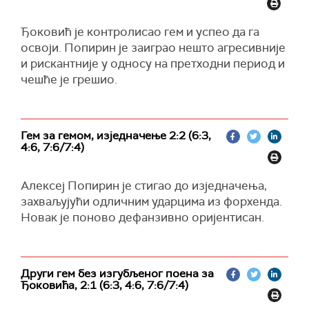
Ђоковић је контролисао гем и успео да га
освоји. Попирин је заиграо нешто агресивније
и рискантније у односу на претходни период и
чешће је грешио.
Гем за гемом, изједначење 2:2 (6:3,
4:6, 7:6/7:4)
Алексеј Попирин је стигао до изједначења,
захваљујући одличним ударцима из форхенда.
Новак је поново дефанзивно оријентисан.
Други гем без изгубљеног поена за
Ђоковића, 2:1 (6:3, 4:6, 7:6/7:4)