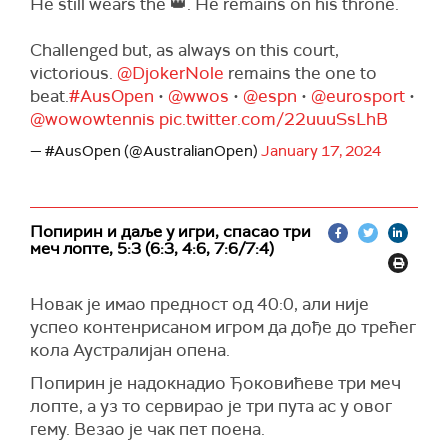
He still wears the 👑. He remains on his throne.
Challenged but, as always on this court,
victorious.
@DjokerNole
remains the one to
beat.
#AusOpen
•
@wwos
•
@espn
•
@eurosport
•
@wowowtennis
pic.twitter.com/22uuuSsLhB
— #AusOpen (@AustralianOpen)
January 17, 2024
Попирин и даље у игри, спасао три
меч лопте, 5:3 (6:3, 4:6, 7:6/7:4)
Новак је имао предност од 40:0, али није
успео контенрисаном игром да дође до трећег
кола Аустралијан опена.
Попирин је надокнадио Ђоковићеве три меч
лопте, а уз то сервирао је три пута ас у овог
гему. Везао је чак пет поена.