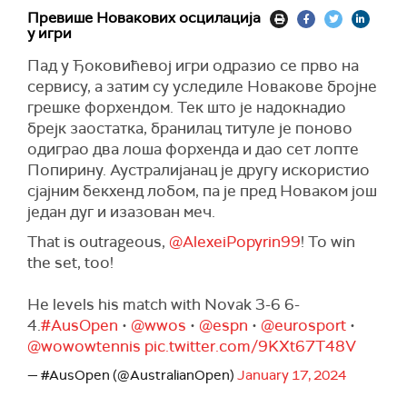
Превише Новакових осцилација
у игри
Пад у Ђоковићевој игри одразио се прво на
сервису, а затим су уследиле Новакове бројне
грешке форхендом. Тек што је надокнадио
брејк заостатка, бранилац титуле је поново
одиграо два лоша форхенда и дао сет лопте
Попирину. Аустралијанац је другу искористио
сјајним бекхенд лобом, па је пред Новаком још
један дуг и изазован меч.
That is outrageous,
@AlexeiPopyrin99
! To win
the set, too!
He levels his match with Novak 3-6 6-
4.
#AusOpen
•
@wwos
•
@espn
•
@eurosport
•
@wowowtennis
pic.twitter.com/9KXt67T48V
— #AusOpen (@AustralianOpen)
January 17, 2024