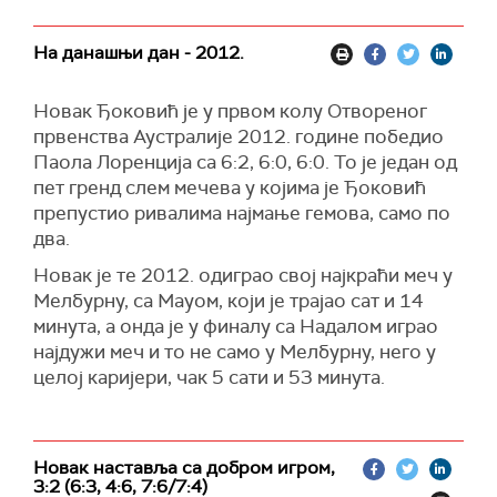
На данашњи дан - 2012.
Новак Ђоковић је у првом колу Отвореног
првенства Аустралије 2012. године победио
Паола Лоренција са 6:2, 6:0, 6:0. То је један од
пет гренд слем мечева у којима је Ђоковић
препустио ривалима најмање гемова, само по
два.
Новак је те 2012. одиграо свој најкраћи меч у
Мелбурну, са Мауом, који је трајао сат и 14
минута, а онда је у финалу са Надалом играо
најдужи меч и то не само у Мелбурну, него у
целој каријери, чак 5 сати и 53 минута.
Новак наставља са добром игром,
3:2 (6:3, 4:6, 7:6/7:4)