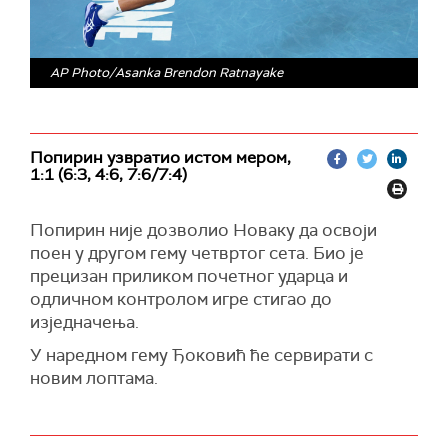
AP Photo/Asanka Brendon Ratnayake
Попирин узвратио истом мером,
1:1 (6:3, 4:6, 7:6/7:4)
Попирин није дозволио Новаку да освоји
поен у другом гему четвртог сета. Био је
прецизан приликом почетног ударца и
одличном контролом игре стигао до
изједначења.
У наредном гему Ђоковић ће сервирати с
новим лоптама.