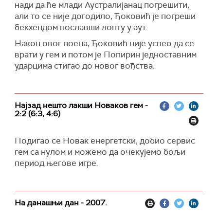
нади да ће млади Аустралијанац погрешити,
али то се није догодило, Ђоковић је погреши
бекхендом пославши лопту у аут.
Након овог поена, Ђоковић није успео да се
врати у гем и потом је Попирин једноставним
ударцима стигао до новог вођства.
Најзад нешто лакши Новаков гем -
2:2 (6:3, 4:6)
Подигао се Новак енергетски, добио сервис
гем са нулом и можемо да очекујемо бољи
период његове игре.
На данашњи дан - 2007.