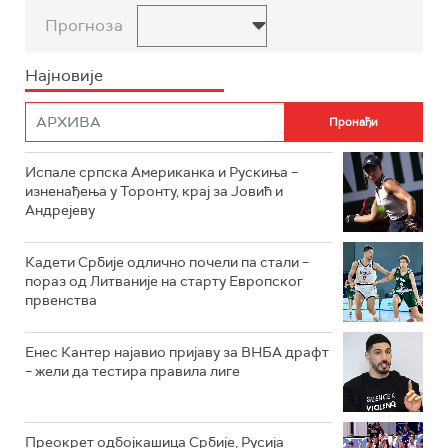
Прогноза
Најновије
Испале српска Американка и Рускиња –
изненађења у Торонту, крај за Јовић и
Андрејеву
Кадети Србије одлично почели па стали –
пораз од Литваније на старту Европског
првенства
Енес Кантер најавио пријаву за ВНБА драфт
– жели да тестира правила лиге
Преокрет одбојкашица Србије, Русија