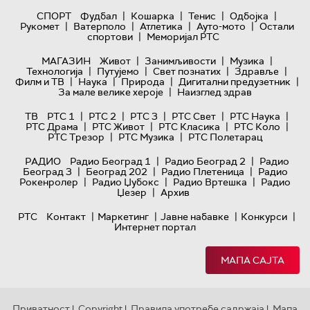
|
|
|
|
СПОРТ
Фудбал
Кошарка
Тенис
Одбојка
|
|
|
|
Рукомет
Ватерполо
Атлетика
Ауто-мото
Остали
|
спортови
Меморијал РТС
|
|
|
МАГАЗИН
Живот
Занимљивости
Музика
|
|
|
|
Технологијa
Путујемо
Свет познатих
Здравље
|
|
|
|
Филм и ТВ
Наука
Природа
Дигитални предузетник
|
За мале велике хероје
Наизглед здрав
|
|
|
|
|
ТВ
РТС 1
РТС 2
РТС 3
РТС Свет
РТС Наука
|
|
|
|
РТС Драма
РТС Живот
РТС Класика
РТС Коло
|
|
РТС Трезор
РТС Музика
РТС Полетарац
|
|
РАДИО
Радио Београд 1
Радио Београд 2
Радио
|
|
|
Београд 3
Београд 202
Радио Плетеница
Радио
|
|
|
Рокенролер
Радио Џубокс
Радио Вртешка
Радио
|
Џезер
Архив
|
|
|
|
РТС
Контакт
Маркетинг
Јавне набавке
Конкурси
Интернет портал
МАПА САЈТА
Приватност
Copyright
Правила употребе садржаја
Мапа
|
|
|