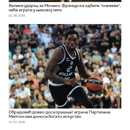
Велики ударац за Монако: Француска одбила "кнежеве",
неће играти у њиховој лиги
01. 08. 2026.
Обрадовић довео доскорашњег играча Партизана:
Милтон нам доноси богато искуство
31. 07. 2026.