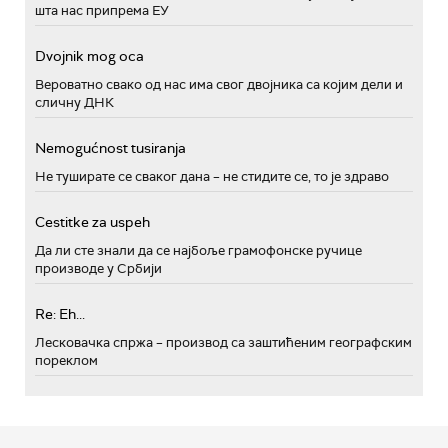
шта нас припрема ЕУ
Dvojnik mog oca
Вероватно свако од нас има свог двојника са којим дели и
сличну ДНК
Nemogućnost tusiranja
Не туширате се сваког дана – не стидите се, то је здраво
Cestitke za uspeh
Да ли сте знали да се најбоље грамофонске ручице
производе у Србији
Re: Eh...
Лесковачка спржа – производ са заштићеним географским
пореклом