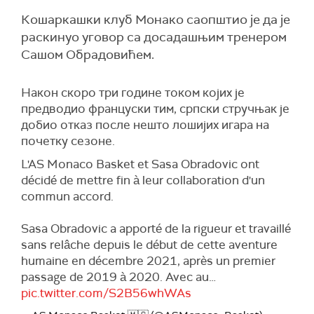
Кошаркашки клуб Монако саопштио је да је
раскинуо уговор са досадашњим тренером
Сашом Обрадовићем.
Након скоро три године током којих је
предводио француски тим, српски стручњак је
добио отказ после нешто лошијих игара на
почетку сезоне.
L'AS Monaco Basket et Sasa Obradovic ont
décidé de mettre fin à leur collaboration d'un
commun accord.
Sasa Obradovic a apporté de la rigueur et travaillé
sans relâche depuis le début de cette aventure
humaine en décembre 2021, après un premier
passage de 2019 à 2020. Avec au…
pic.twitter.com/S2B56whWAs