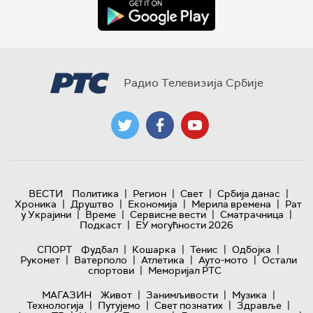
Радио Телевизија Србије
|
|
|
|
ВЕСТИ
Политика
Регион
Свет
Србија данас
|
|
|
|
Хроника
Друштво
Економија
Мерила времена
Рат
|
|
|
|
у Украјини
Време
Сервисне вести
Сматрачница
|
Подкаст
ЕУ могућности 2026
|
|
|
|
СПОРТ
Фудбал
Кошарка
Тенис
Одбојка
|
|
|
|
Рукомет
Ватерполо
Атлетика
Ауто-мото
Остали
|
спортови
Меморијал РТС
|
|
|
МАГАЗИН
Живот
Занимљивости
Музика
|
|
|
|
Технологијa
Путујемо
Свет познатих
Здравље