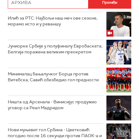
Илић за РТС: Најбољи наш меч ове сезоне,
морамо исто и у реваншу
Јуниорке Србије у полуфиналу Евробаскета,
Белгија поражена великим преокретом
Минималац бањалучког Борца против
Витебска, Савић обезбедио гол предности
Ништа од Арсенала - Винисијус продужио
уговор са Реал Мадридом
Нови муњевит гол Србина - Цветковић
погодио после 16 секунди против ПАОК-а и