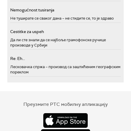
Nemogućnost tusiranja
Не туширате се сваког дана – не стидите се, то је здраво
Cestitke za uspeh
Да ли сте знали да се најбоље грамофонске ручице
производе у Србији
Re: Eh...
Лесковачка спржа – производ са заштићеним географским
пореклом
Преузмите РТС мобилну апликацију