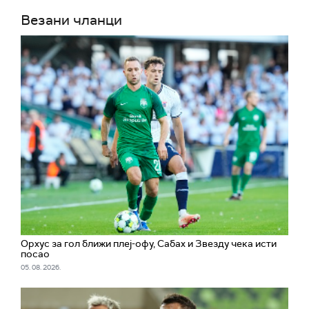
Везани чланци
Орхус за гол ближи плеј-офу, Сабах и Звезду чека исти
посао
05. 08. 2026.