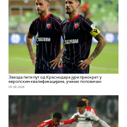
Звезда пети пут од Краснодара јури преокрет у
европским квалификацијама, учинак половичан
05. 08. 2026.