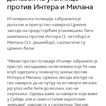
против Интера и Милана
Италијанска полиција забранила је
долазак и присуство навијача Црвене
звезде на предстојећим утакмицама Лиге
шампиона против Интера (1. октобар) и
Милана (11. децембар), саопштили су
црвено-бели.
"Министарство полиције Италије забранило је
приступ звездашима на мечевима које ће наш
клуб одиграти у поменутој земљи против
Интера и Милана. Црвена звезда апелује на
све навијаче да не путују на истакнуте мечеве,
јер улаз неће бити дозвољен, као ни
окупљање. Одлука важи за навијаче који живе
у Србији, али и свим осталим европским
земљама", наводи се у саопштењу Звезде.