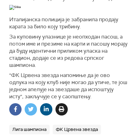
Италијанска полиција је забранила продају
карата за било коју трибину.
За куповину улазнице је неопходан пасош, а
потом име и презиме на карти и пасошу морају
да буду идентични приликом уласка на
стадион, додаје се из редова српског
шампиона.
"ФК Црвена звезда напомиње да је ово
одлука на коју клуб није могао да утиче, те још
једном апелује на звездаше да испоштују
исту", закључује се у саопштењу.
Лига шампиона
ФК Црвена звезда