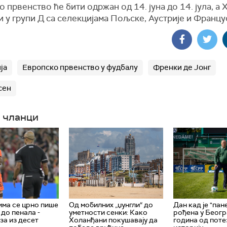
 првенство ће бити одржан од 14. јуна до 14. јула, а 
и у групи Д са селекцијама Пољске, Аустрије и Францу
ја
Европско првенство у фудбалу
Френки де Јонг
сен
 чланци
ма се црно пише
Од мобилних „џунгли“ до
Дан кад је "пан
 до пенала -
уметности сенки: Како
рођена у Беогр
за из десет
Холанђани покушавају да
година од поте