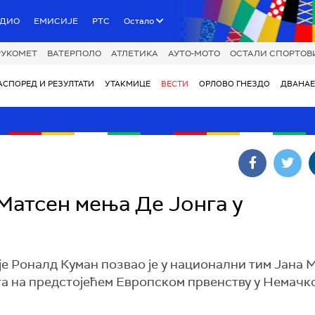
АДИО
ЕМИСИЈЕ
РТС
Остало
РУКОМЕТ
ВАТЕРПОЛО
АТЛЕТИКА
АУТО-МОТО
ОСТАЛИ СПОРТОВ
АСПОРЕД И РЕЗУЛТАТИ
УТАКМИЦЕ
ВЕСТИ
ОРЛОВО ГНЕЗДО
ДВАНАЕ
 Матсен мења Де Јонга у
 Роналд Куман позвао је у национални тим Јана 
га на предстојећем Европском првенству у Немачко