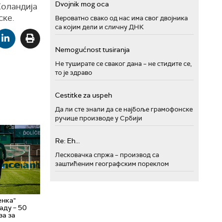
Dvojnik mog oca
Холандија
ске.
Вероватно свако од нас има свог двојника
са којим дели и сличну ДНК
Nemogućnost tusiranja
Не туширате се сваког дана – не стидите се,
то је здраво
Cestitke za uspeh
Да ли сте знали да се најбоље грамофонске
ручице производе у Србији
Re: Eh...
Лесковачка спржа – производ са
заштићеним географским пореклом
енка"
аду – 50
за за