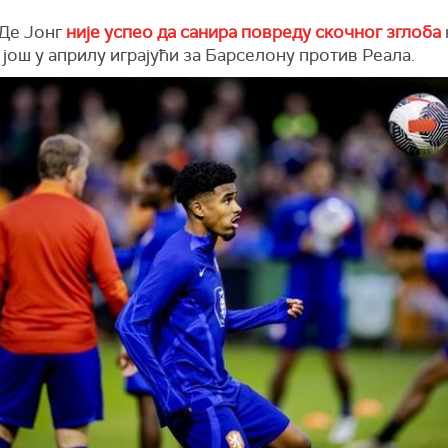
Де Јонг
није успео да санира повреду скочног зглоба
још у априлу играјући за Барселону против Реала.