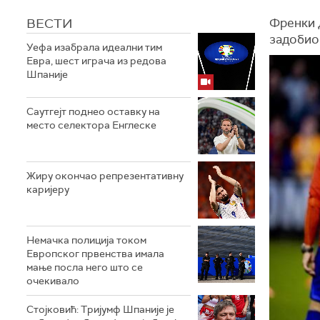
ВЕСТИ
Френки 
задобио 
Уефа изабрала идеални тим
Евра, шест играча из редова
Шпаније
Саутгејт поднео оставку на
место селектора Енглеске
Жиру окончао репрезентативну
каријеру
Немачка полиција током
Европског првенства имала
мање посла него што се
очекивало
Стојковић: Тријумф Шпаније је