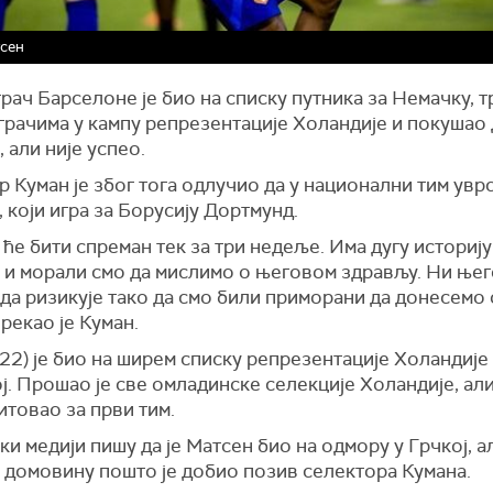
тсен
рач Барселоне је био на списку путника за Немачку, 
играчима у кампу репрезентације Холандије и покушао 
 али није успео.
 Куман је због тога одлучио да у национални тим увр
 који игра за Борусију Дортмунд.
 ће бити спреман тек за три недеље. Има дугу историју
 и морали смо да мислимо о његовом здрављу. Ни њег
да ризикује тако да смо били приморани да донесемо 
 рекао је Куман.
22) је био на ширем списку репрезентације Холандије 
. Прошао је све омладинске селекције Холандије, али
итовао за први тим.
и медији пишу да је Матсен био на одмору у Грчкој, а
у домовину пошто је добио позив селектора Кумана.