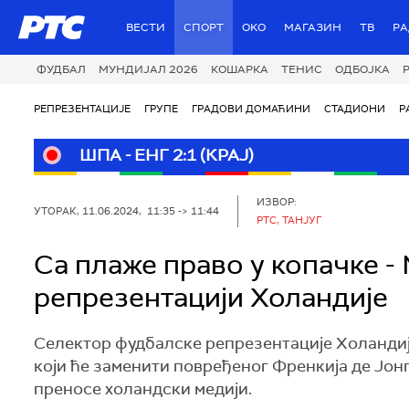
РТС
ВЕСТИ
СПОРТ
OKO
МАГАЗИН
ТВ
Р
ФУДБАЛ
МУНДИЈАЛ 2026
КОШАРКА
ТЕНИС
ОДБОЈКА
РЕПРЕЗЕНТАЦИЈЕ
ГРУПЕ
ГРАДОВИ ДОМАЋИНИ
СТАДИОНИ
Р
ШПА - ЕНГ 2:1 (КРАЈ)
ИЗВОР:
УТОРАК, 11.06.2024, 11:35 -> 11:44
РТС, ТАНЈУГ
Са плаже право у копачке -
репрезентацији Холандије
Селектор фудбалске репрезентације Холандије
који ће заменити повређеног Френкија де Јон
преносе холандски медији.