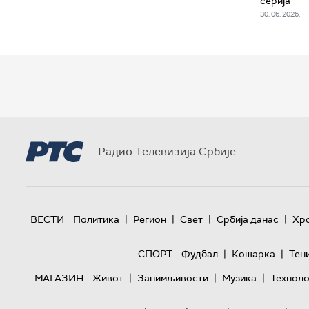
серија
30. 06. 2026.
Радио Телевизија Србије
|
|
|
|
ВЕСТИ
Политика
Регион
Свет
Србија данас
Хр
|
|
СПОРТ
Фудбал
Кошарка
Тен
|
|
|
МАГАЗИН
Живот
Занимљивости
Музика
Техноло