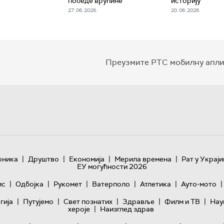
победе врућине
историју
27. 06. 2026.
20. 06. 2026.
Преузмите РТС мобилну апли
|
|
|
|
оника
Друштво
Економија
Мерила времена
Рат у Украји
ЕУ могућности 2026
|
|
|
|
|
|
ис
Одбојка
Рукомет
Ватерполо
Атлетика
Ауто-мото
|
|
|
|
|
гијa
Путујемо
Свет познатих
Здравље
Филм и ТВ
Нау
|
хероје
Наизглед здрав