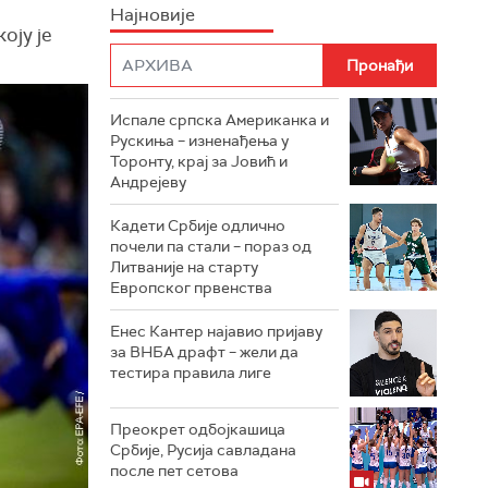
Најновије
коју је
Испале српска Американка и
Рускиња – изненађења у
Торонту, крај за Јовић и
Андрејеву
Кадети Србије одлично
почели па стали – пораз од
Литваније на старту
Европског првенства
Енес Кантер најавио пријаву
за ВНБА драфт – жели да
тестира правила лиге
Преокрет одбојкашица
Србије, Русија савладана
после пет сетова