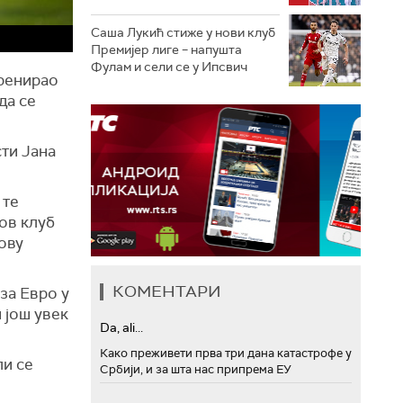
Саша Лукић стиже у нови клуб
Премијер лиге – напушта
Фулам и сели се у Ипсвич
тренирао
да се
сти Јана
 те
ов клуб
ову
КОМЕНТАРИ
за Евро у
 још увек
Da, ali...
Како преживети прва три дана катастрофе у
ли се
Србији, и за шта нас припрема ЕУ