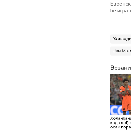
Европско
ће играт
Холанди
Јан Мат
Везани
Холанђани
када дође
осам пора