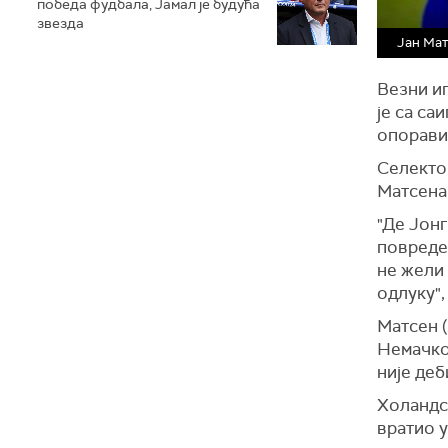
победа фудбала, Јамал је будућа
звезда
Јан Ма
Везни иг
је са са
опорави,
Селектор
Матсена,
"Де Јонг
повреде
не жели 
одлуку",
Матсен (
Немачкој
није деб
Холандск
вратио 