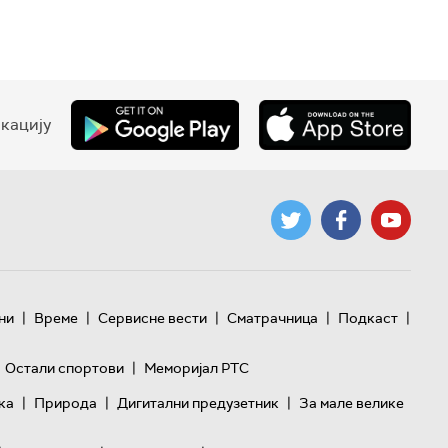
кацију
|
|
|
|
|
ни
Време
Сервисне вести
Сматрачница
Подкаст
|
Остали спортови
Меморијал РТС
|
|
|
ка
Природа
Дигитални предузетник
За мале велике