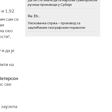
Да ли сте знали да се најбоље грамофонске
ручице производе у Србији
 и 1,92.
Re: Eh...
им сам се
Лесковачка спржа – производ са
ам
заштићеним географским пореклом
ма око
ости",
и да је
бити на
Петерсон
рс све
 заузела