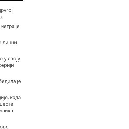
другој
а.
иметра је
е лични
о у своју
серији
едила је
је, када
 шесте
алаика
 ове