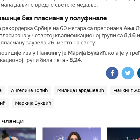
имала даљине вредне светске медаље.
ашице без пласмана у полуфинале
 рекордерка Србије на 60 метара са препонама
Ања Л
пласирана у четвртој квалификационој групи са
8,16
и
пласману заузела 26. место на свету.
озиције иза у Нанкингу је
Марија Буквић
, која је у тре
кационој групи била пета -
8,24.
а
Ангелина Топић
Милица Гардашевић
Нанкинг 20
кић
Маркија Буквић
 чланци