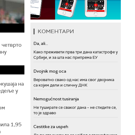
КОМЕНТАРИ
Da, ali...
е четврто
чну
Како преживети прва три дана катастрофе у
Србији, и за шта нас припрема ЕУ
Dvojnik mog oca
Вероватно свако од нас има свог двојника
кушаја на
са којим дели и сличну ДНК
едеље у
Nemogućnost tusiranja
ом
Не туширате се сваког дана – не стидите се,
то је здраво
чила 1,95
Cestitke za uspeh
а