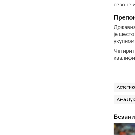
сезоне 
Препон
Државна
је шесто
укупном 
Четири п
квалифи
Атлетик
Ања Лу
Везани