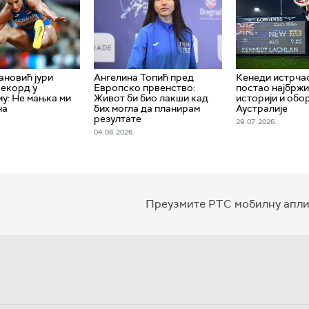
новић јури
Ангелина Топић пред
Кенеди истрчао
екорд у
Европско првенство:
постао најбржи
у: Не мањка ми
Живот би био лакши кад
историји и обо
на
бих могла да планирам
Аустралије
резултате
29. 07. 2026.
04. 08. 2026.
Преузмите РТС мобилну апли