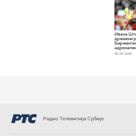
Ивана Шпа
државни р
Бирмингем
адренали
06. 08. 2026.
Радио Телевизија Србије