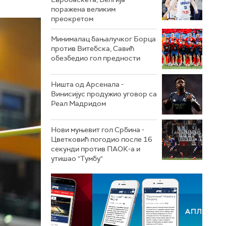
поражена великим
преокретом
Минималац бањалучког Борца
против Витебска, Савић
обезбедио гол предности
Ништа од Арсенала -
Винисијус продужио уговор са
Реал Мадридом
Нови муњевит гол Србина -
Цветковић погодио после 16
секунди против ПАОК-а и
утишао "Тумбу"