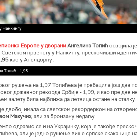
 у Нанкингу
пионка Европе у дворани
Ангелина Топић
освојила ј
а Светском првенсту у Нанкингу, прескочивши иденти
1,95
као у Апелдорну .
а Топић - 1,95
вог рушења на 1,97 Топићева је пребацила још два по
овог државног рекорда Србије - 1,99, и као пре две н
м залету била најближа да летвица остане на сталку.
је двобој имала са светском рекордерком на отворен
вом Махучих
, али за бронзану медаљу.
емпо одразио се и на Украјинку, која је такође преско
пићева, али је једно рушење више српске скакачице н