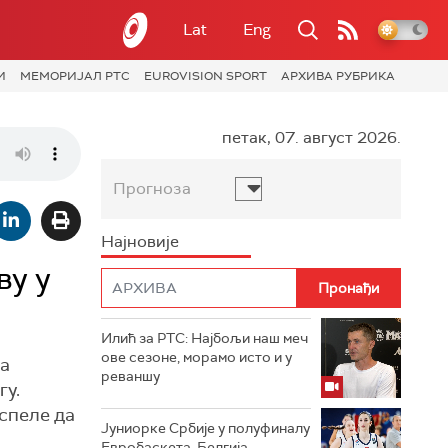
Lat
Eng
И
МЕМОРИЈАЛ РТС
EUROVISION SPORT
АРХИВА РУБРИКА
петак, 07. август 2026.
Прогноза
Најновије
ву у
Илић за РТС: Најбољи наш меч
ове сезоне, морамо исто и у
ма
реваншу
гу.
успеле да
Јуниорке Србије у полуфиналу
Евробаскета, Белгија