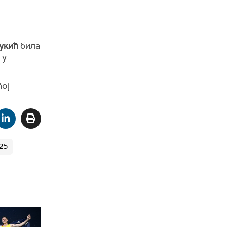
укић
била
 у
ћој
25