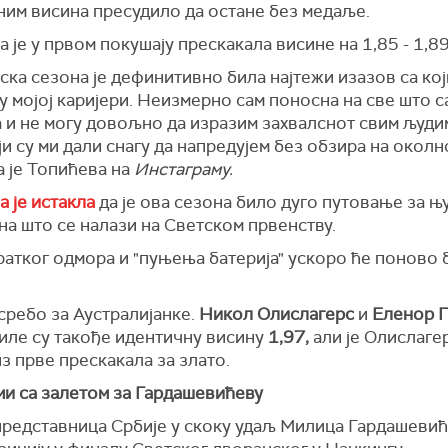
ним висина пресудило да остане без медаље.
 је у првом покушају прескакала висине на 1,85 - 1,89
ска сезона је дефинитивно била најтежи изазов са кој
у мојој каријери. Неизмерно сам поносна на све што с
а и не могу довољно да изразим захвалснот свим људи
ји су ми дали снагу да напредујем без обзира на околн
а је Топићева на
Инстаграму.
 је истакла
да је ова сезона било дуго путовање за њу 
а што се налази на Светском првенству.
атког одмора и "пуњења батерија" ускоро ће поново 
сребо за Аустралијанке.
Никол Олислагерс
и
Еленор 
иле су такође идентичну висину
1,97,
али је Олислаге
з прве прескакала за злато.
и са залетом за Гардашевићеву
представница Србије у скоку удаљ Милица Гардашевић