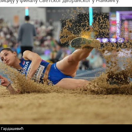
озицију у финалу Светског дворанског у Нанкингу.
 Гардашевић