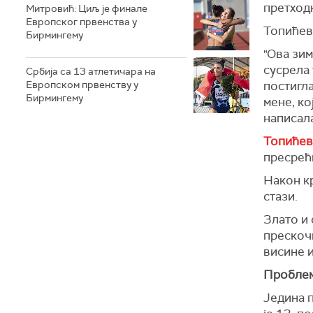
претход
Митровић: Циљ је финале
Европског првенства у
Топићева
Бирмингему
"Ова зим
сусрела 
Србија са 13 атлетичара на
Европском првенству у
постигл
Бирмингему
мене, ко
написал
Топићева
пресрећн
Након кр
стази.
Злато и 
прескоч
висине и
Проблем
Једина 