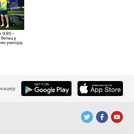
 9,85 –
 белац у
рио рекорд
кацију