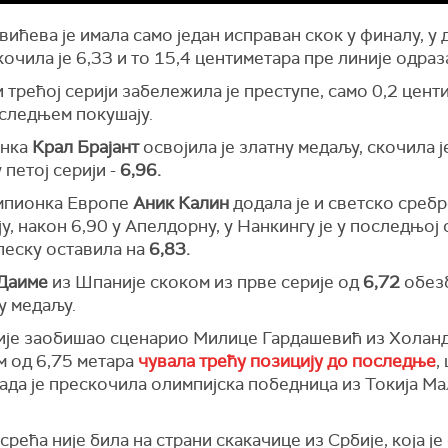
ићева је имала само један исправан скок у финалу, у 
кочила је 6,33 и то 15,4 центиметара пре линије одраз
и трећој серији забележила је преступе, само 0,2 цент
оследњем покушају.
анка
Крал Брајант
освојила је златну медаљу, скочила ј
 петој серији -
6,96.
мпионка Европе
Аник Калин
додала је и светско сребр
у, након 6,90 у Апелдорну, у Нанкингу је у последњој 
песку оставила на
6,83.
Даиме
из Шпаније скоком из прве серије од
6,72
обезб
у медаљу.
ије заобишао сценарио Милице Гардашевић из Холанди
м од 6,75 метара
чувала трећу позицију до последње
,
када је прескочила олимпијска победница из Токија М
рећа није била на страни скакачице из Србије, која је