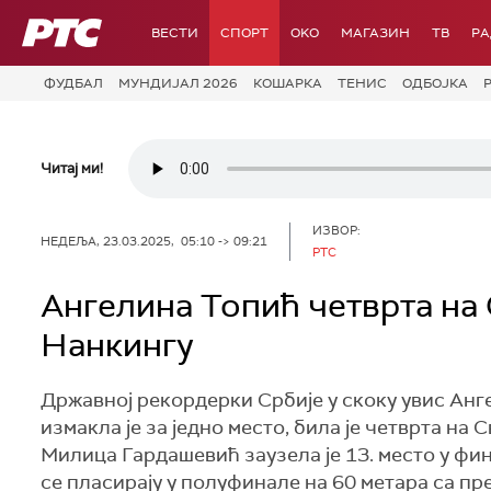
РТС
ВЕСТИ
СПОРТ
OKO
МАГАЗИН
ТВ
Р
ФУДБАЛ
МУНДИЈАЛ 2026
КОШАРКА
ТЕНИС
ОДБОЈКА
Читај ми!
ИЗВОР:
НЕДЕЉА, 23.03.2025, 05:10 -> 09:21
РТС
Ангелина Топић четврта на
Нанкингу
Државној рекордерки Србије у скоку увис Ан
измакла је за једно место, била је четврта н
Милица Гардашевић заузела је 13. место у фин
се пласирају у полуфинале на 60 метара са пр