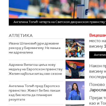
Ангелина Топић четврта на Светском дворанском првенству
АТЛЕТИКА
Вицешам
место н
Ивана Шпановић јури државни
висину
рекорд у Бирмингему: Не мањка
ми адреналина
Ангелин
Адриана Вилагош циља нову
Након пр
медаљу на Европском првенству:
висину н
Желим најбољи хитац ове сезоне
последње
Поново 
Ангелина Топић пред Европско
Јаросла
првенство: Живот би био лакши
кад бих могла да планирам
Прејак т
резултате
као и То