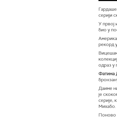
Гардашев
серији с
У првој 
био у п
Америк
рекорд у
Вицеша
колекциј
одраз у 
Фатима 
бронзан
Даиме н
је скоко
серије, 
Михабо.
Поново с