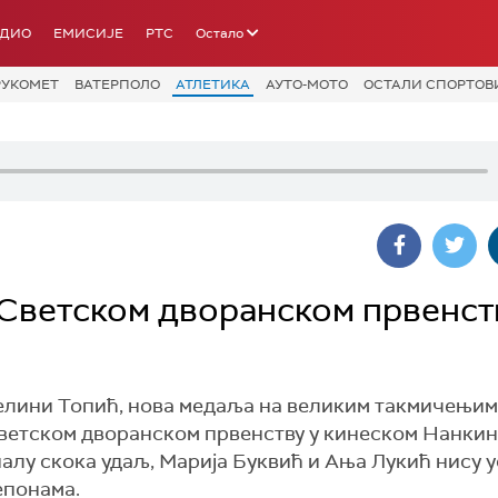
АДИО
ЕМИСИЈЕ
РТС
Остало
РУКОМЕТ
ВАТЕРПОЛО
АТЛЕТИКА
АУТО-МОТО
ОСТАЛИ СПОРТОВ
 Светском дворанском првенст
гелини Топић, нова медаља на великим такмичењи
а Светском дворанском првенству у кинеском Нанкин
алу скока удаљ, Марија Буквић и Ања Лукић нису 
епонама.